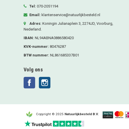
Tel:
070-2051194
Email:
klantenservice@natuurlijkbesteld.nl
Adres:
Koningin Julianaplein 3, 2274JD, Voorburg,
Nederland.
IBAN:
NL94ABNA0886580420
KVK-nummer:
80476287
BTW nummer:
NL861685337B01
Volg ons
Facebook
Instagram
Copyright © 2025
Natuurlijkbesteld B.V.