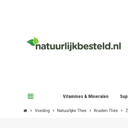
view_headline
Vitamines & Mineralen
Sup
chevron_right
Voeding
chevron_right
Natuurlijke Thee
chevron_right
Kruiden Thee
chevron_right
Z