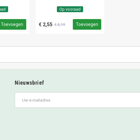
aad
Op vooraad
€ 2,55
Toevoegen
Toevoegen
€ 3,19
Nieuwsbrief