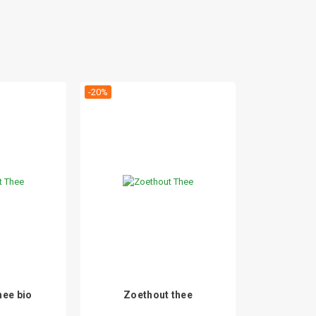
-20%
hee bio
Zoethout thee