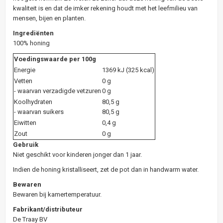
kwaliteit is en dat de imker rekening houdt met het leefmilieu van
mensen, bijen en planten.
Ingrediënten
100% honing
Voedingswaarde per 100g
Energie
1369 kJ (325 kcal)
Vetten
0 g
- waarvan verzadigde vetzuren
0 g
Koolhydraten
80,5 g
- waarvan suikers
80,5 g
Eiwitten
0,4 g
Zout
0 g
Gebruik
Niet geschikt voor kinderen jonger dan 1 jaar.
Indien de honing kristalliseert, zet de pot dan in handwarm water.
Bewaren
Bewaren bij kamertemperatuur.
Fabrikant/distributeur
De Traay BV