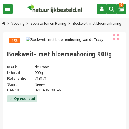
0
view_headline
chevron_right
chevron_right
chevron_right
Voeding
Zoetstoffen en Honing
Boekweit- met bloemenhoning
zoom_out_map
-15%
Boekweit- met bloemenhoning 900g
Merk
de Traay
Inhoud
900g
Referentie
718171
Staat
Nieuw
EAN13
8713406190146
Op vooraad
check