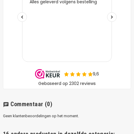
Commentaar
(0)
chat
Geen klantenbeoordelingen op het moment.
16 andere producten in dezelfde categorie: