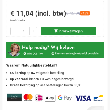
-
€ 11,04
(incl. btw)
€ 12,99
-15%
Inclusief belasting
shopping_cart
remove
add
In winkelwagen
Waarom Natuurlijkbesteld.nl?
5% korting
op uw volgende bestelling
Op vooraad
, binnen 1-3 werkdagen bezorgd
Gratis
bezorging op alle bestellingen boven 50,00