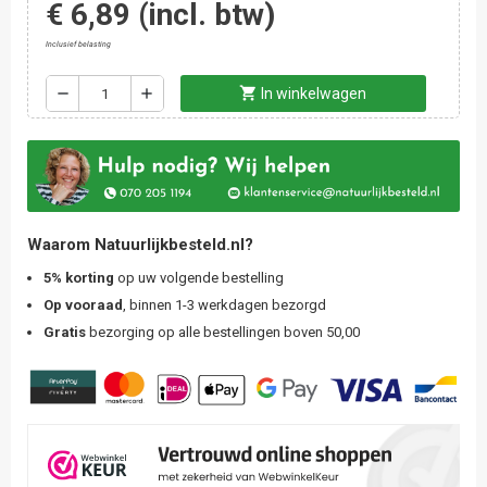
€ 6,89
(incl. btw)
Inclusief belasting
shopping_cart
remove
add
In winkelwagen
Waarom Natuurlijkbesteld.nl?
5% korting
op uw volgende bestelling
Op vooraad
, binnen 1-3 werkdagen bezorgd
Gratis
bezorging op alle bestellingen boven 50,00