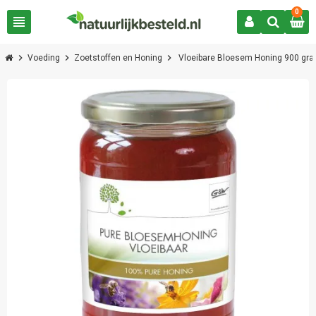
0
view_headline
chevron_right
chevron_right
chevron_right
Voeding
Zoetstoffen en Honing
Vloeibare Bloesem Honing 900 gr