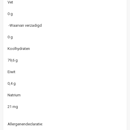
Vet
0 g
-Waarvan verzadigd
0 g
Koolhydraten
79,6 g
Eiwit
0,4 g
Natrium
21 mg
Allergenendeclaratie: