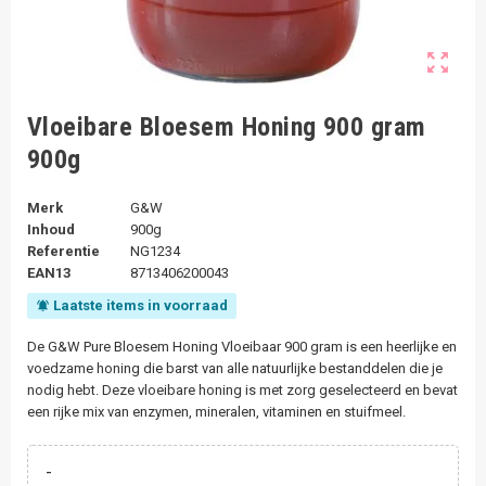
zoom_out_map
Vloeibare Bloesem Honing 900 gram
900g
Merk
G&W
Inhoud
900g
Referentie
NG1234
EAN13
8713406200043
Laatste items in voorraad
notifications_active
De G&W Pure Bloesem Honing Vloeibaar 900 gram is een heerlijke en
voedzame honing die barst van alle natuurlijke bestanddelen die je
nodig hebt. Deze vloeibare honing is met zorg geselecteerd en bevat
een rijke mix van enzymen, mineralen, vitaminen en stuifmeel.
-