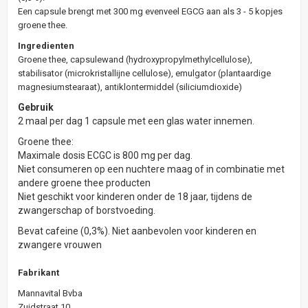
Een capsule brengt met 300 mg evenveel EGCG aan als 3 - 5 kopjes
groene thee.
Ingredienten
Groene thee, capsulewand (hydroxypropylmethylcellulose),
stabilisator (microkristallijne cellulose), emulgator (plantaardige
magnesiumstearaat), antiklontermiddel (siliciumdioxide)
Gebruik
2 maal per dag 1 capsule met een glas water innemen.
Groene thee:
Maximale dosis ECGC is 800 mg per dag.
Niet consumeren op een nuchtere maag of in combinatie met
andere groene thee producten
Niet geschikt voor kinderen onder de 18 jaar, tijdens de
zwangerschap of borstvoeding.
Bevat cafeine (0,3%). Niet aanbevolen voor kinderen en
zwangere vrouwen
Fabrikant
Mannavital Bvba
Zuidstraat 10