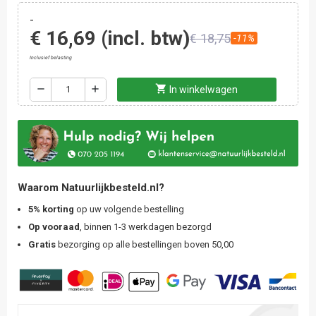
-
€ 16,69
(incl. btw)
€ 18,75
-11%
Inclusief belasting
shopping_cart
remove
add
In winkelwagen
Waarom Natuurlijkbesteld.nl?
5% korting
op uw volgende bestelling
Op vooraad
, binnen 1-3 werkdagen bezorgd
Gratis
bezorging op alle bestellingen boven 50,00