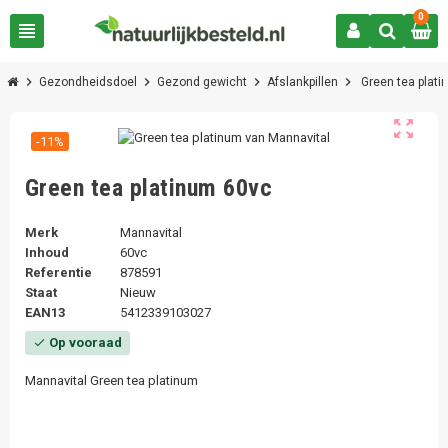
0
view_headline
chevron_right
chevron_right
chevron_right
chevron_right
Gezondheidsdoel
Gezond gewicht
Afslankpillen
Green tea plat
zoom_out_map
-11%
Green tea platinum 60vc
Merk
Mannavital
Inhoud
60vc
Referentie
878591
Staat
Nieuw
EAN13
5412339103027
Op vooraad
check
Mannavital Green tea platinum