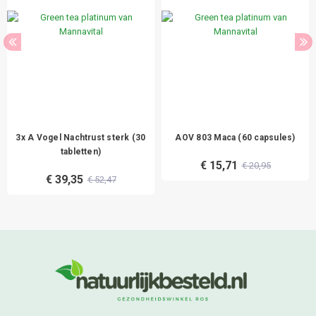
3x A Vogel Nachtrust sterk (30
AOV 803 Maca (60 capsules)
tabletten)
€ 15,71
€ 20,95
€ 39,35
€ 52,47