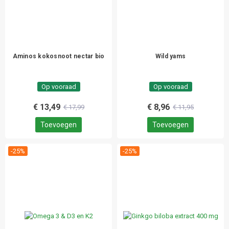
Aminos kokosnoot nectar bio
Wild yams
Op vooraad
Op vooraad
€ 13,49
€ 8,96
€ 17,99
€ 11,95
Toevoegen
Toevoegen
-25%
-25%