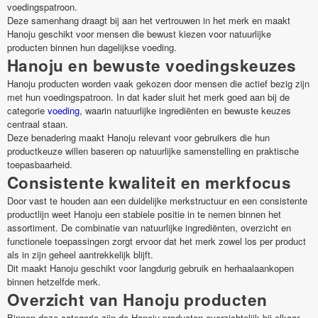
voedingspatroon.
Deze samenhang draagt bij aan het vertrouwen in het merk en maakt
Hanoju geschikt voor mensen die bewust kiezen voor natuurlijke
producten binnen hun dagelijkse voeding.
Hanoju en bewuste voedingskeuzes
Hanoju producten worden vaak gekozen door mensen die actief bezig zijn
met hun voedingspatroon. In dat kader sluit het merk goed aan bij de
categorie
voeding
, waarin natuurlijke ingrediënten en bewuste keuzes
centraal staan.
Deze benadering maakt Hanoju relevant voor gebruikers die hun
productkeuze willen baseren op natuurlijke samenstelling en praktische
toepasbaarheid.
Consistente kwaliteit en merkfocus
Door vast te houden aan een duidelijke merkstructuur en een consistente
productlijn weet Hanoju een stabiele positie in te nemen binnen het
assortiment. De combinatie van natuurlijke ingrediënten, overzicht en
functionele toepassingen zorgt ervoor dat het merk zowel los per product
als in zijn geheel aantrekkelijk blijft.
Dit maakt Hanoju geschikt voor langdurig gebruik en herhaalaankopen
binnen hetzelfde merk.
Overzicht van Hanoju producten
Binnen deze categorie zijn de Hanoju producten overzichtelijk bij elkaar