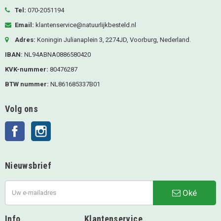
Tel:
070-2051194
Email:
klantenservice@natuurlijkbesteld.nl
Adres:
Koningin Julianaplein 3, 2274JD, Voorburg, Nederland.
IBAN:
NL94ABNA0886580420
KVK-nummer:
80476287
BTW nummer:
NL861685337B01
Volg ons
Facebook
Instagram
Nieuwsbrief
Oké
Info
Klantenservice