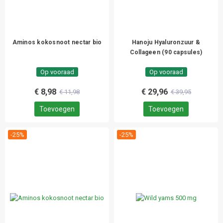
Aminos kokosnoot nectar bio
Hanoju Hyaluronzuur &
Collageen (90 capsules)
Op vooraad
Op vooraad
€ 8,98
€ 29,96
€ 11,98
€ 39,95
Toevoegen
Toevoegen
-25%
-25%