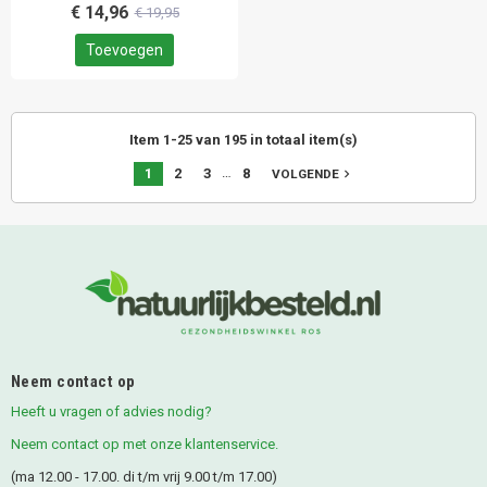
€ 14,96
€ 19,95
Toevoegen
Item 1-25 van 195 in totaal item(s)
…
1
2
3
8
navigate_next
VOLGENDE
Neem contact op
Heeft u vragen of advies nodig?
Neem contact op met onze klantenservice.
(ma 12.00 - 17.00. di t/m vrij 9.00 t/m 17.00)