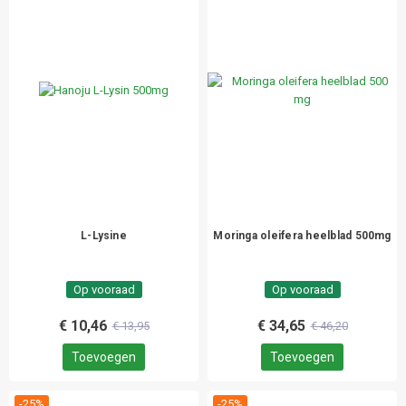
L-Lysine
Moringa oleifera heelblad 500mg
Op vooraad
Op vooraad
€ 10,46
€ 34,65
€ 13,95
€ 46,20
Toevoegen
Toevoegen
-25%
-25%