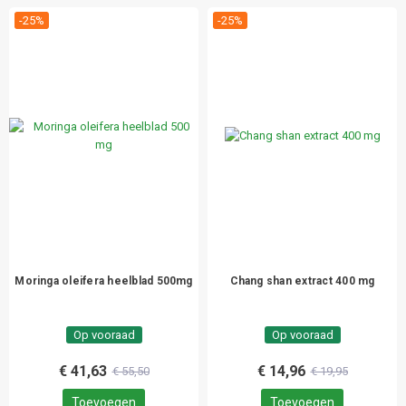
-25%
-25%
Moringa oleifera heelblad 500mg
Chang shan extract 400 mg
Op vooraad
Op vooraad
€ 41,63
€ 14,96
€ 55,50
€ 19,95
Toevoegen
Toevoegen