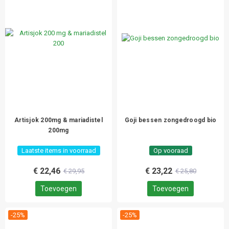
Artisjok 200mg & mariadistel
Goji bessen zongedroogd bio
200mg
Laatste items in voorraad
Op vooraad
€ 22,46
€ 23,22
€ 29,95
€ 25,80
Toevoegen
Toevoegen
-25%
-25%