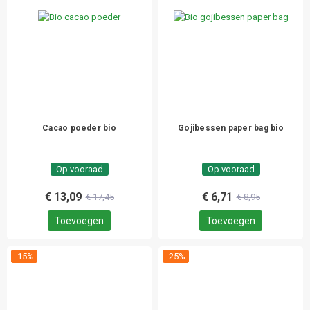
Cacao poeder bio
Gojibessen paper bag bio
Op vooraad
Op vooraad
€ 13,09
€ 6,71
€ 17,45
€ 8,95
Toevoegen
Toevoegen
-15%
-25%