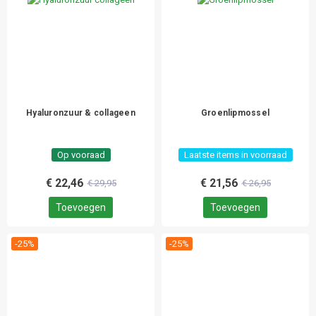
Hyaluronzuur & collageen
Groenlipmossel
Op vooraad
Laatste items in voorraad
€ 22,46
€ 21,56
€ 29,95
€ 26,95
Toevoegen
Toevoegen
-25%
-25%