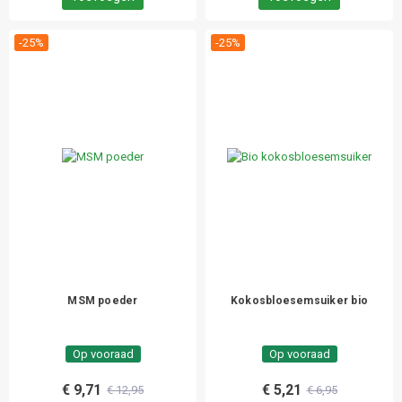
-25%
-25%
MSM poeder
Kokosbloesemsuiker bio
Op vooraad
Op vooraad
€ 9,71
€ 5,21
€ 12,95
€ 6,95