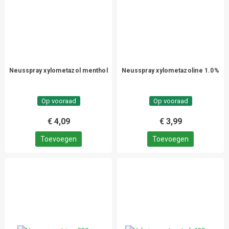
Neusspray xylometazol menthol
Neusspray xylometazoline 1.0%
Op vooraad
Op vooraad
€ 4,09
€ 3,99
Toevoegen
Toevoegen