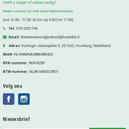
Heeft u vragen of advies nodig?
Neem contact op met onze klantenservice.
(ma 12.00 - 17.00. di t/m vrij 9.00 t/m 17.00)
Tel:
070-2051194
Email:
klantenservice@natuurlijkbesteld.nl
Adres:
Koningin Julianaplein 3, 2274JD, Voorburg, Nederland.
IBAN:
NL94ABNA0886580420
KVK-nummer:
80476287
BTW nummer:
NL861685337B01
Volg ons
Facebook
Instagram
Nieuwsbrief