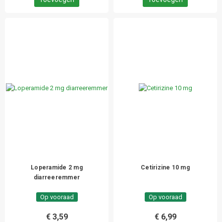
Loperamide 2 mg
Cetirizine 10 mg
diarreeremmer
Op vooraad
Op vooraad
€ 3,59
€ 6,99