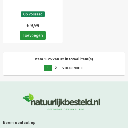
Op vooraad
€ 9,99
Toevoegen
Item 1-25 van 32 in totaal item(s)
1
2
navigate_next
VOLGENDE
Neem contact op