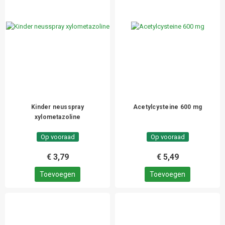
Kinder neusspray
Acetylcysteine 600 mg
xylometazoline
Op vooraad
Op vooraad
€ 3,79
€ 5,49
Toevoegen
Toevoegen