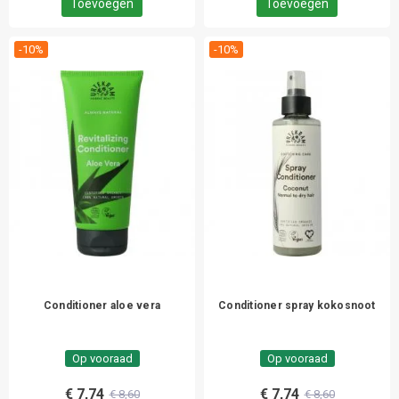
Toevoegen
Toevoegen
-10%
-10%
Conditioner aloe vera
Conditioner spray kokosnoot
Op vooraad
Op vooraad
€ 7,74
€ 7,74
€ 8,60
€ 8,60