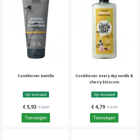
Conditioner kamille
Conditioner every day vanilla &
cherry blossom
Op vooraad
Op vooraad
€ 5,93
€ 4,79
€ 8,60
€ 5,99
Toevoegen
Toevoegen