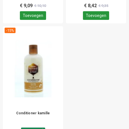
€ 9,09
€ 8,42
€ 10,10
€ 9,35
Toevoegen
Toevoegen
-15%
Conditioner kamille