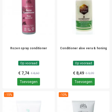
Rozen spray conditioner
Conditioner aloe vera & honing
Op vooraad
Op vooraad
€ 7,74
€ 8,49
€ 8,60
€ 9,99
Toevoegen
Toevoegen
-15%
-10%