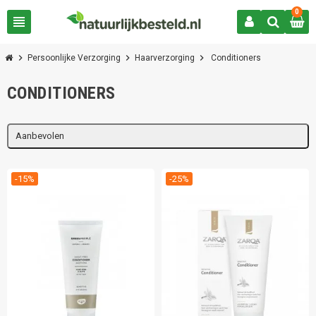
0
view_headline
chevron_right
chevron_right
chevron_right
Persoonlijke Verzorging
Haarverzorging
Conditioners
CONDITIONERS
Aanbevolen
-15%
-25%