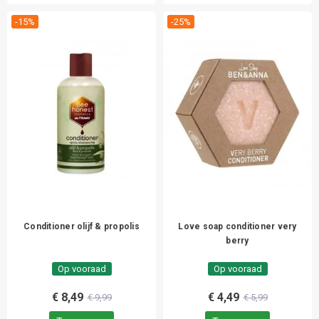
-15%
-25%
Conditioner olijf & propolis
Love soap conditioner very
berry
Op vooraad
Op vooraad
€ 8,49
€ 4,49
€ 9,99
€ 5,99