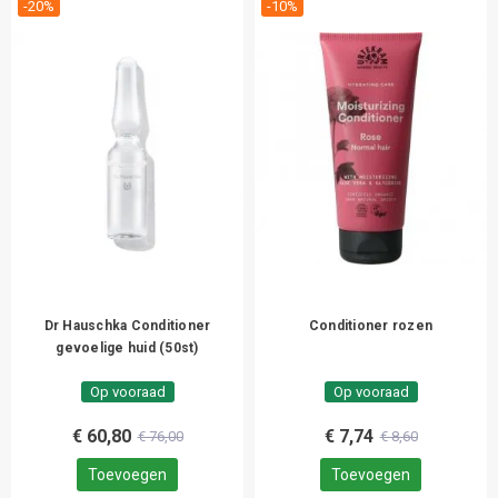
-20%
-10%
Dr Hauschka Conditioner
Conditioner rozen
gevoelige huid (50st)
Op vooraad
Op vooraad
€ 60,80
€ 7,74
€ 76,00
€ 8,60
Toevoegen
Toevoegen