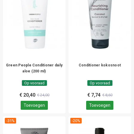
Green People Conditioner daily
Conditioner kokosnoot
aloe (200 ml)
Op vooraad
Op vooraad
€ 20,40
€ 7,74
€ 24,00
€ 8,60
Toevoegen
Toevoegen
-31%
-20%