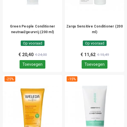
Green People Conditioner
Zarqa Sensitive Conditioner (200
neutraal/geurvrij (200 ml)
ml)
Op vooraad
Op vooraad
€ 20,40
€ 11,62
€ 24,00
€ 15,49
Toevoegen
Toevoegen
-25%
-15%