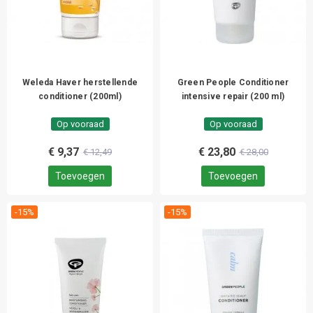
Weleda Haver herstellende
Green People Conditioner
conditioner (200ml)
intensive repair (200 ml)
Op vooraad
Op vooraad
€ 9,37
€ 23,80
€ 12,49
€ 28,00
Toevoegen
Toevoegen
-15%
-15%