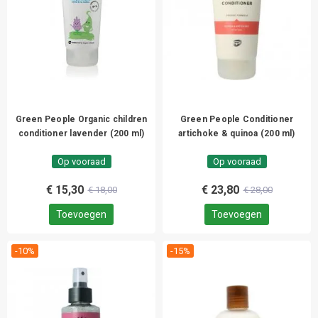
Green People Organic children
Green People Conditioner
conditioner lavender (200 ml)
artichoke & quinoa (200 ml)
Op vooraad
Op vooraad
€ 15,30
€ 23,80
€ 18,00
€ 28,00
Toevoegen
Toevoegen
-10%
-15%