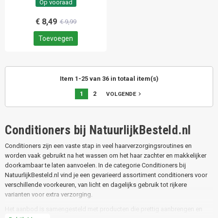
Op vooraad
€ 8,49
€ 9,99
Toevoegen
Item 1-25 van 36 in totaal item(s)
1
2
navigate_next
VOLGENDE
Conditioners bij NatuurlijkBesteld.nl
Conditioners zijn een vaste stap in veel haarverzorgingsroutines en
worden vaak gebruikt na het wassen om het haar zachter en makkelijker
doorkambaar te laten aanvoelen. In de categorie Conditioners bij
NatuurlijkBesteld.nl vind je een gevarieerd assortiment conditioners voor
verschillende voorkeuren, van licht en dagelijks gebruik tot rijkere
varianten voor extra verzorging.
Het aanbod is samengesteld met producten die prettig aanbrengen en