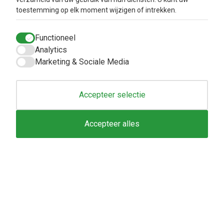
toestemming op elk moment wijzigen of intrekken.
Info
Klantenservice
Functioneel
Metabolic balance
Verzendkosten en
Analytics
levertijd
Over ons
Marketing & Sociale Media
Privacy Beleid
Aanbiedingen
Betaalmethodes
Blog
Algemene
Accepteer selectie
voorwaarden
Retourbeleid en
Accepteer alles
Klachtenafhandeling
Inloggen
Contacteer ons