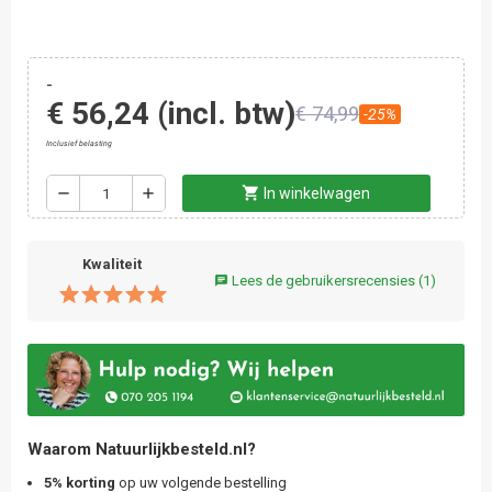
-
€ 56,24
(incl. btw)
€ 74,99
-25%
Inclusief belasting
shopping_cart
remove
add
In winkelwagen
Kwaliteit
Lees de gebruikersrecensies
(1)
chat
Waarom Natuurlijkbesteld.nl?
5% korting
op uw volgende bestelling