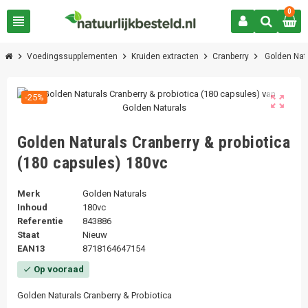
0
view_headline
chevron_right
chevron_right
chevron_right
chevron_right
Voedingssupplementen
Kruiden extracten
Cranberry
Golden Natu
-25%
zoom_out_map
Golden Naturals Cranberry & probiotica
(180 capsules) 180vc
Merk
Golden Naturals
Inhoud
180vc
Referentie
843886
Staat
Nieuw
EAN13
8718164647154
Op vooraad
check
Golden Naturals Cranberry & Probiotica