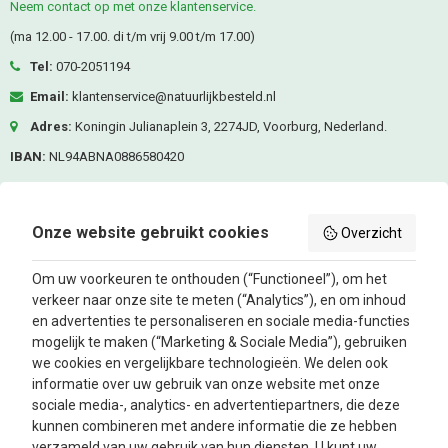
Neem contact op met onze klantenservice.
(ma 12.00 - 17.00. di t/m vrij 9.00 t/m 17.00)
Tel:
070-2051194
Email:
klantenservice@natuurlijkbesteld.nl
Adres:
Koningin Julianaplein 3, 2274JD, Voorburg, Nederland.
IBAN:
NL94ABNA0886580420
KVK-nummer:
80476287
BTW nummer:
NL861685337B01
Onze website gebruikt cookies
Overzicht
Volg ons
Om uw voorkeuren te onthouden (“Functioneel”), om het
verkeer naar onze site te meten (“Analytics”), en om inhoud
Facebook
Instagram
en advertenties te personaliseren en sociale media-functies
mogelijk te maken (“Marketing & Sociale Media”), gebruiken
we cookies en vergelijkbare technologieën. We delen ook
Nieuwsbrief
informatie over uw gebruik van onze website met onze
sociale media-, analytics- en advertentiepartners, die deze
kunnen combineren met andere informatie die ze hebben
Oké
verzameld van uw gebruik van hun diensten. U kunt uw