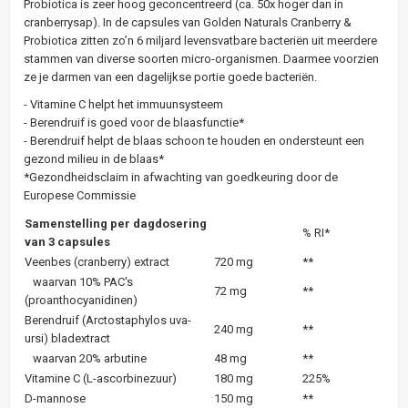
Probiotica is zeer hoog geconcentreerd (ca. 50x hoger dan in
cranberrysap). In de capsules van Golden Naturals Cranberry &
Probiotica zitten zo’n 6 miljard levensvatbare bacteriën uit meerdere
stammen van diverse soorten micro-organismen. Daarmee voorzien
ze je darmen van een dagelijkse portie goede bacteriën.
- Vitamine C helpt het immuunsysteem
- Berendruif is goed voor de blaasfunctie*
- Berendruif helpt de blaas schoon te houden en ondersteunt een
gezond milieu in de blaas*
*Gezondheidsclaim in afwachting van goedkeuring door de
Europese Commissie
Samenstelling per dagdosering
% RI*
van 3 capsules
Veenbes (cranberry) extract
720 mg
**
waarvan 10% PAC's
72 mg
**
(proanthocyanidinen)
Berendruif (Arctostaphylos uva-
240 mg
**
ursi) bladextract
waarvan 20% arbutine
48 mg
**
Vitamine C (L-ascorbinezuur)
180 mg
225%
D-mannose
150 mg
**