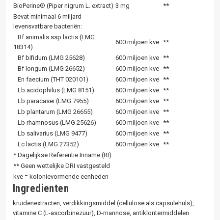
BioPerine® (Piper nigrum L. extract)
3 mg
**
Bevat minimaal 6 miljard
levensvatbare bacteriën:
Bf animalis ssp lactis (LMG
600 miljoen kve
**
18314)
Bf bifidum (LMG 25628)
600 miljoen kve
**
Bf longum (LMG 26652)
600 miljoen kve
**
En faecium (THT 020101)
600 miljoen kve
**
Lb acidophilus (LMG 8151)
600 miljoen kve
**
Lb paracasei (LMG 7955)
600 miljoen kve
**
Lb plantarum (LMG 26655)
600 miljoen kve
**
Lb rhamnosus (LMG 25626)
600 miljoen kve
**
Lb salivarius (LMG 9477)
600 miljoen kve
**
Lc lactis (LMG 27352)
600 miljoen kve
**
* Dagelijkse Referentie Inname (RI)
** Geen wettelijke DRI vastgesteld
kve = kolonievormende eenheden
Ingredienten
kruidenextracten, verdikkingsmiddel (cellulose als capsulehuls),
vitamine C (L-ascorbinezuur), D-mannose, antiklontermiddelen