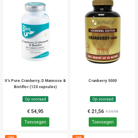
It's Pure Cranberry, D Mannose &
Cranberry 5000
Biotiflor (120 capsules)
Op vooraad
Op vooraad
€ 54,95
€ 21,56
€ 29,95
Toevoegen
Toevoegen
-28%
-28%