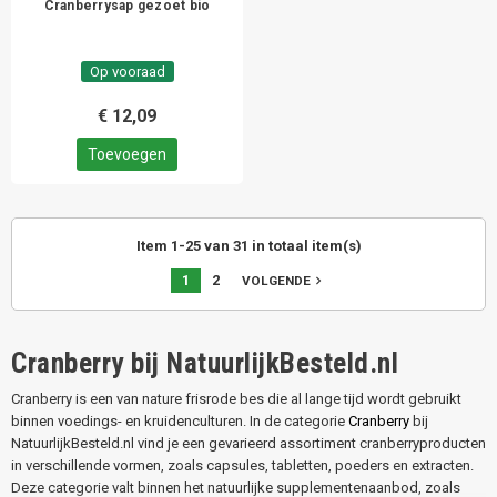
Cranberrysap gezoet bio
Op vooraad
€ 12,09
Toevoegen
Item 1-25 van 31 in totaal item(s)
1
2
navigate_next
VOLGENDE
Cranberry bij NatuurlijkBesteld.nl
Cranberry is een van nature frisrode bes die al lange tijd wordt gebruikt
binnen voedings- en kruidenculturen. In de categorie
Cranberry
bij
NatuurlijkBesteld.nl vind je een gevarieerd assortiment cranberryproducten
in verschillende vormen, zoals capsules, tabletten, poeders en extracten.
Deze categorie valt binnen het natuurlijke supplementenaanbod, zoals