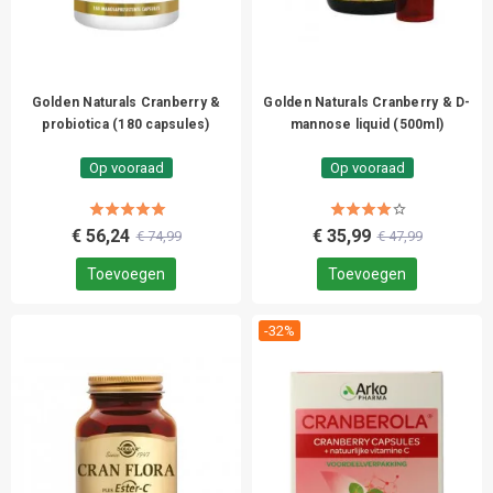
Golden Naturals Cranberry &
Golden Naturals Cranberry & D-
probiotica (180 capsules)
mannose liquid (500ml)
Op vooraad
Op vooraad
€ 56,24
€ 35,99
€ 74,99
€ 47,99
Toevoegen
Toevoegen
-32%