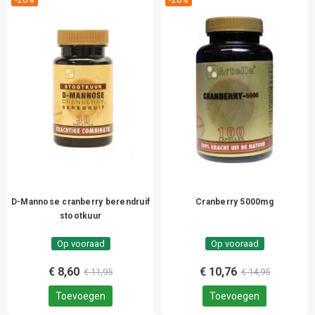
D-Mannose cranberry berendruif
Cranberry 5000mg
stootkuur
Op vooraad
Op vooraad
€ 8,60
€ 10,76
€ 11,95
€ 14,95
Toevoegen
Toevoegen