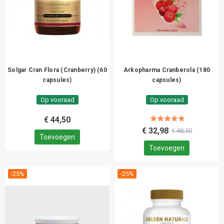
Solgar Cran Flora (Cranberry) (60
Arkopharma Cranberola (180
capsules)
capsules)
Op vooraad
Op vooraad
€ 44,50
€ 32,98
€ 48,50
Toevoegen
Toevoegen
-25%
-25%