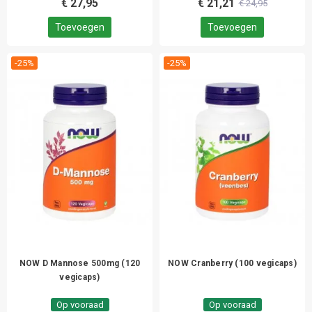
€ 27,95
€ 21,21
€ 24,95
Toevoegen
Toevoegen
-25%
-25%
NOW D Mannose 500mg (120
NOW Cranberry (100 vegicaps)
vegicaps)
Op vooraad
Op vooraad