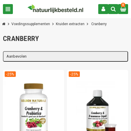
0
view_headline
chevron_right
chevron_right
chevron_right
Voedingssupplementen
Kruiden extracten
Cranberry
CRANBERRY
Aanbevolen
-25%
-25%