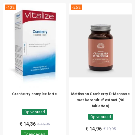
-10%
-25%
Cranberry complex forte
Mattisson Cranberry D-Mannose
met berendruif extract (90
tabletten)
Op vooraad
Op vooraad
€ 14,36
€ 15,95
€ 14,96
€ 19,95
Toevoegen