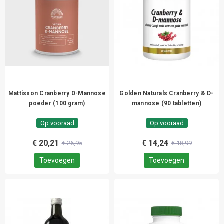
Mattisson Cranberry D-Mannose
Golden Naturals Cranberry & D-
poeder (100 gram)
mannose (90 tabletten)
Op vooraad
Op vooraad
€ 20,21
€ 14,24
€ 26,95
€ 18,99
Toevoegen
Toevoegen