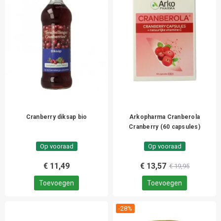
Cranberry diksap bio
Arkopharma Cranberola
Cranberry (60 capsules)
Op vooraad
Op vooraad
€ 11,49
€ 13,57
€ 19,95
Toevoegen
Toevoegen
-28%