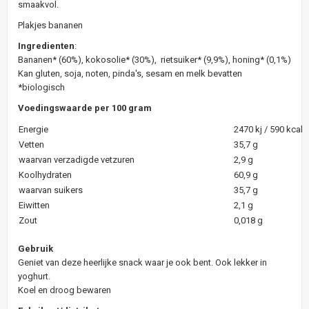
smaakvol.
Plakjes bananen
Ingredienten
:
Bananen* (60%), kokosolie* (30%), rietsuiker* (9,9%), honing* (0,1%)
Kan gluten, soja, noten, pinda's, sesam en melk bevatten
*biologisch
Voedingswaarde per 100 gram
Energie
2470 kj / 590 kcal
Vetten
35,7 g
waarvan verzadigde vetzuren
2,9 g
Koolhydraten
60,9 g
waarvan suikers
35,7 g
Eiwitten
2,1 g
Zout
0,018 g
Gebruik
Geniet van deze heerlijke snack waar je ook bent. Ook lekker in
yoghurt.
Koel en droog bewaren