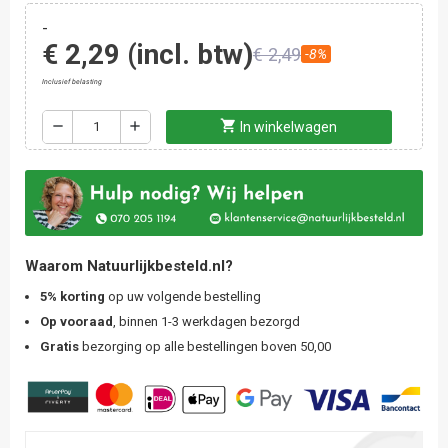
-
€ 2,29
(incl. btw)
€ 2,49
-8%
Inclusief belasting
shopping_cart
remove
add
In winkelwagen
Waarom Natuurlijkbesteld.nl?
5% korting
op uw volgende bestelling
Op vooraad
, binnen 1-3 werkdagen bezorgd
Gratis
bezorging op alle bestellingen boven 50,00