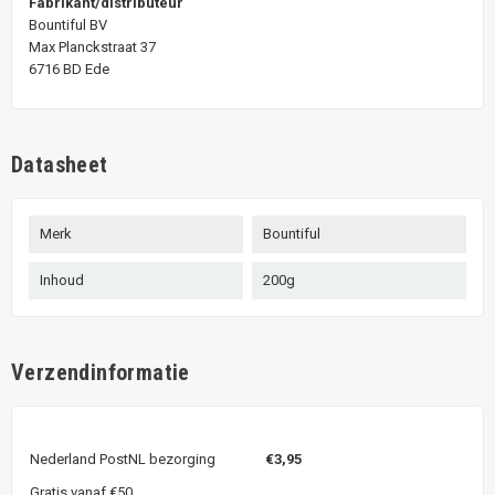
Fabrikant/distributeur
Bountiful BV
Max Planckstraat 37
6716 BD Ede
Datasheet
Merk
Bountiful
Inhoud
200g
Verzendinformatie
Nederland PostNL bezorging
€3,95
Gratis vanaf €50