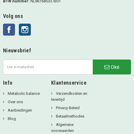
BTW nummer:
NL861685337B01
Volg ons
Facebook
Instagram
Nieuwsbrief
Oké
Info
Klantenservice
Metabolic balance
Verzendkosten en
levertijd
Over ons
Privacy Beleid
Aanbiedingen
Betaalmethodes
Blog
Algemene
voorwaarden