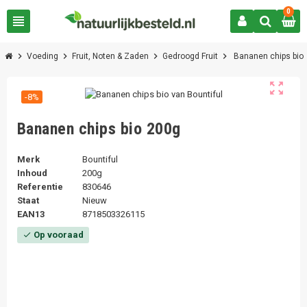
0
view_headline
chevron_right
chevron_right
chevron_right
chevron_right
Voeding
Fruit, Noten & Zaden
Gedroogd Fruit
Bananen chips bio
zoom_out_map
-8%
Bananen chips bio 200g
Merk
Bountiful
Inhoud
200g
Referentie
830646
Staat
Nieuw
EAN13
8718503326115
Op vooraad
check