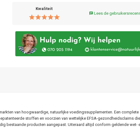
Kwaliteit
Lees de gebruikersrecen
chat
ermarkten van hoogwaardige, natuurlijke voedingssupplementen. Een complete e
met gepatenteerde stoffen en voorzien van wettelijke EFSA-gezondheidsclaims
g bestaande producten aangepast. Uiteraard altijd conform geldende wet- en r