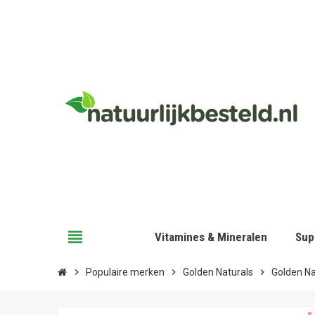
view_headline
Vitamines & Mineralen
Sup
chevron_right
Populaire merken
chevron_right
Golden Naturals
chevron_right
Golden Na