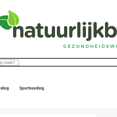
eding
Sportvoeding