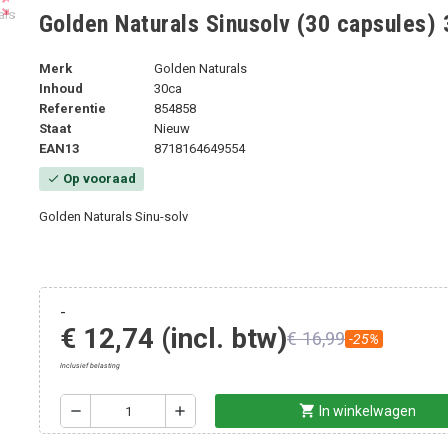
ut_map
Golden Naturals Sinusolv (30 capsules)
Merk
Golden Naturals
Inhoud
30ca
Referentie
854858
Staat
Nieuw
EAN13
8718164649554
Op vooraad
check
Golden Naturals Sinu-solv
-
€ 12,74
(incl. btw)
€ 16,99
-25%
Inclusief belasting
shopping_cart
remove
add
In winkelwagen