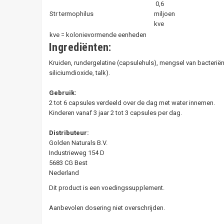
0,6
Str termophilus
miljoen
kve
kve = kolonievormende eenheden
Ingrediënten:
Kruiden, rundergelatine (capsulehuls), mengsel van bacteriën
siliciumdioxide, talk).
Gebruik:
2 tot 6 capsules verdeeld over de dag met water innemen.
Kinderen vanaf 3 jaar 2 tot 3 capsules per dag.
Distributeur:
Golden Naturals B.V.
Industrieweg 154 D
5683 CG Best
Nederland
Dit product is een voedingssupplement.
Aanbevolen dosering niet overschrijden.