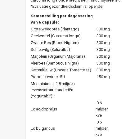
Curcuma longa ondersteunt het immuunsysteem*.
*Evaluatie gezondheidsclaim is lopende.
Samenstelling per dagdosering
van 6 capsule:
Grote weegbree (Plantago)
300 mg
Geelwortel (Curcuma longa)
300 mg
Zwarte Bes (Ribes Nigrum)
300 mg
Schietwilg (Salix alba)
300 mg
Marjolein (Organum Majorana)
300 mg
Vlierbes (Sambucus Nigra)
300 mg
Kattenklauw (Uncaria Tomentosa)
300 mg
Propolis-extract 5:1
150 mg
Met minimaal 1,8 miljoen
levensvatbare bacteriën
(Yogurtab™):
0,6
Lc acidophilus
miljoen
kve
0,6
Lc bulgaricus
miljoen
kve