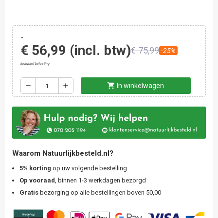
-
€ 56,99
(incl. btw)
€ 75,99
-25%
Inclusief belasting
shopping_cart
remove
add
In winkelwagen
Waarom Natuurlijkbesteld.nl?
5% korting
op uw volgende bestelling
Op vooraad
, binnen 1-3 werkdagen bezorgd
Gratis
bezorging op alle bestellingen boven 50,00