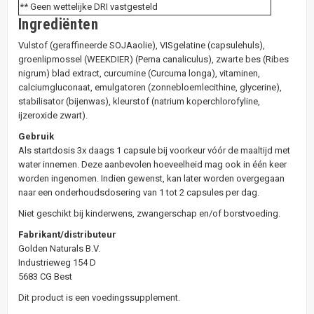
** Geen wettelijke DRI vastgesteld
Ingrediënten
Vulstof (geraffineerde SOJAaolie), VISgelatine (capsulehuls),
groenlipmossel (WEEKDIER) (Perna canaliculus), zwarte bes (Ribes
nigrum) blad extract, curcumine (Curcuma longa), vitaminen,
calciumgluconaat, emulgatoren (zonnebloemlecithine, glycerine),
stabilisator (bijenwas), kleurstof (natrium koperchlorofyline,
ijzeroxide zwart).
Gebruik
Als startdosis 3x daags 1 capsule bij voorkeur vóór de maaltijd met
water innemen. Deze aanbevolen hoeveelheid mag ook in één keer
worden ingenomen. Indien gewenst, kan later worden overgegaan
naar een onderhoudsdosering van 1 tot 2 capsules per dag.
Niet geschikt bij kinderwens, zwangerschap en/of borstvoeding.
Fabrikant/distributeur
Golden Naturals B.V.
Industrieweg 154 D
5683 CG Best
Dit product is een voedingssupplement.