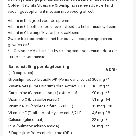
Golden Naturals Vloeibare Groenlipmossel een doeltreffend
voedingssupplement met een meervoudig effect.
Vitamine D is goed voor de spieren
Vitamine C heeft een positieve invloed op het immuunsysteem
Vitamine C belangrijk voor het kraakbeen
Zwarte bes ondersteunt het behoud van soepele spieren en
gewrichten*
* = Gezondheidsclaim in afwachting van goedkeuring door de
Europese Commissie
Samenstelling per dagdosering
%DRI*
(= 3 capsules)
Groenlipmossel LiquidPro® (Perna canaliculus)
300 mg
**
Zwarte bes (Ribes nigrum) blad extract 1:10
165 mg
**
Curcumine (Curcuma Longa) extract 1:5
90 mg
**
Vitamine C (L-ascorbinezuur)
51 mg
64
Vitamine D3 (cholecalciferol, 600 I.E.)
15 mcg
300
Vitamine E (D-alfa-tocoferylacetaat, 6,7 I.E.)
4,5 mg
38
Calcium (gluconaat)
22 mg
3
PEA (palmitoylethanolamide)
90 mg
**
* Dagelijkse Referentie Inname (DRI)