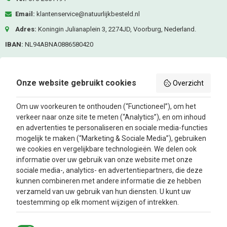
Email:
klantenservice@natuurlijkbesteld.nl
Adres:
Koningin Julianaplein 3, 2274JD, Voorburg, Nederland.
IBAN:
NL94ABNA0886580420
KVK-nummer:
80476287
BTW nummer:
NL861685337B01
Onze website gebruikt cookies
Overzicht
Volg ons
Om uw voorkeuren te onthouden (“Functioneel”), om het
verkeer naar onze site te meten (“Analytics”), en om inhoud
Facebook
Instagram
en advertenties te personaliseren en sociale media-functies
mogelijk te maken (“Marketing & Sociale Media”), gebruiken
we cookies en vergelijkbare technologieën. We delen ook
Nieuwsbrief
informatie over uw gebruik van onze website met onze
sociale media-, analytics- en advertentiepartners, die deze
kunnen combineren met andere informatie die ze hebben
Oké
verzameld van uw gebruik van hun diensten. U kunt uw
toestemming op elk moment wijzigen of intrekken.
Info
Klantenservice