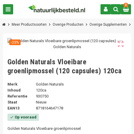
0
view_headline
chevron_right
chevron_right
chevron_right
chevron_right
Meer Productsoorten
Overige Producten
Overige Supplementen
-25%
zoom_out_map
Golden Naturals Vloeibare
groenlipmossel (120 capsules) 120ca
Merk
Golden Naturals
Inhoud
120ca
Referentie
930750
Staat
Nieuw
EAN13
8718164647178
Op vooraad
check
Golden Naturals Vloeibare groenlipmossel