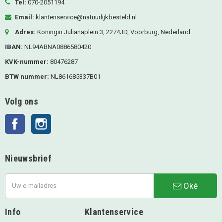
Tel:
070-2051194
Email:
klantenservice@natuurlijkbesteld.nl
Adres:
Koningin Julianaplein 3, 2274JD, Voorburg, Nederland.
IBAN:
NL94ABNA0886580420
KVK-nummer:
80476287
BTW nummer:
NL861685337B01
Volg ons
Facebook
Instagram
Nieuwsbrief
Oké
Info
Klantenservice