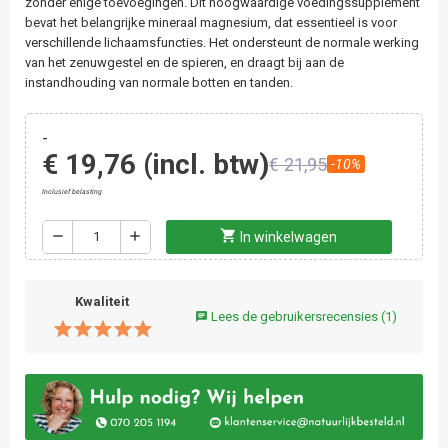
zonder enige toevoegingen. Dit hoogwaardige voedingssupplement
bevat het belangrijke mineraal magnesium, dat essentieel is voor
verschillende lichaamsfuncties. Het ondersteunt de normale werking
van het zenuwgestel en de spieren, en draagt bij aan de
instandhouding van normale botten en tanden.
-
€ 19,76
(incl. btw)
€ 21,95
-10%
Inclusief belasting
shopping_cart
remove
add
In winkelwagen
Kwaliteit
Lees de gebruikersrecensies
(1)
chat