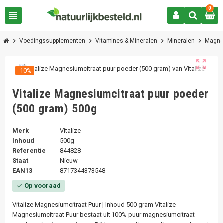
0
view_headline
chevron_right
chevron_right
chevron_right
chevron_right
Voedingssupplementen
Vitamines & Mineralen
Mineralen
Magne
zoom_out_map
-10%
Vitalize Magnesiumcitraat puur poeder
(500 gram) 500g
Merk
Vitalize
Inhoud
500g
Referentie
844828
Staat
Nieuw
EAN13
8717344373548
Op vooraad
check
Vitalize Magnesiumcitraat Puur | Inhoud 500 gram Vitalize
Magnesiumcitraat Puur bestaat uit 100% puur magnesiumcitraat