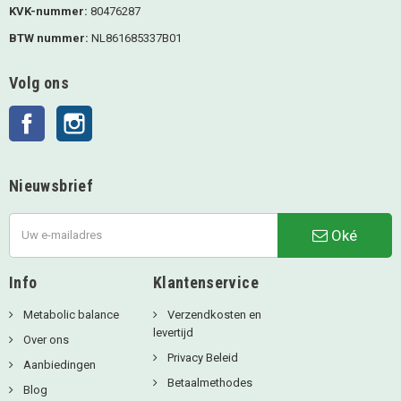
KVK-nummer:
80476287
BTW nummer:
NL861685337B01
Volg ons
Facebook
Instagram
Nieuwsbrief
Oké
Info
Klantenservice
Metabolic balance
Verzendkosten en
levertijd
Over ons
Privacy Beleid
Aanbiedingen
Betaalmethodes
Blog