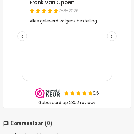
Commentaar
(0)
chat