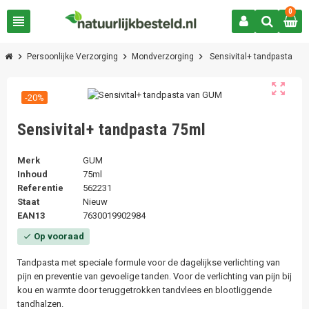
0
view_headline
chevron_right
chevron_right
chevron_right
Persoonlijke Verzorging
Mondverzorging
Sensivital+ tandpasta
zoom_out_map
-20%
Sensivital+ tandpasta 75ml
Merk
GUM
Inhoud
75ml
Referentie
562231
Staat
Nieuw
EAN13
7630019902984
Op vooraad
check
Tandpasta met speciale formule voor de dagelijkse verlichting van
pijn en preventie van gevoelige tanden. Voor de verlichting van pijn bij
kou en warmte door teruggetrokken tandvlees en blootliggende
tandhalzen.