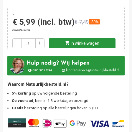
-
€ 5,99
(incl. btw)
€ 7,49
-20%
Inclusief belasting
shopping_cart
remove
add
In winkelwagen
Waarom Natuurlijkbesteld.nl?
5% korting
op uw volgende bestelling
Op vooraad
, binnen 1-3 werkdagen bezorgd
Gratis
bezorging op alle bestellingen boven 50,00