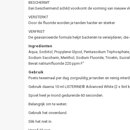
BESCHERMT
Een beschermend schild voorkomt de vorming van nieuwe vle
VERSTERKT
Door de fluoride worden je tanden harder en sterker
VERFRIST
De geavanceerde formule helpt bacteriën te verwijderen, di
Ingredienten
Aqua, Sorbitol, Propylene Glycol, Pentasodium Triphosphate,
Sodium Saccharin, Menthol, Sodium Fluoride, Tricetin, Sucra
Bevat natriumfluoride 220 ppm F"
Gebruik
Poets tweemaal per dag zorgvuldig je tanden en reinig interd
Gebruik daarna 10 ml LISTERINE® Advanced White (2 x 5ml ko
Spoel heel je mond gedurende 60 seconden.
Belangrijk om te weten:
Gebruik het onverdund.
Slik het niet in.