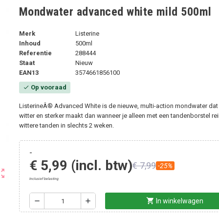
Mondwater advanced white mild 500ml
Merk
Listerine
Inhoud
500ml
Referentie
288444
Staat
Nieuw
EAN13
3574661856100
Op vooraad
check
ListerineÂ® Advanced White is de nieuwe, multi-action mondwater dat
witter en sterker maakt dan wanneer je alleen met een tandenborstel rei
wittere tanden in slechts 2 weken.
-
€ 5,99
(incl. btw)
€ 7,99
-25%
ut_map
Inclusief belasting
shopping_cart
remove
add
In winkelwagen