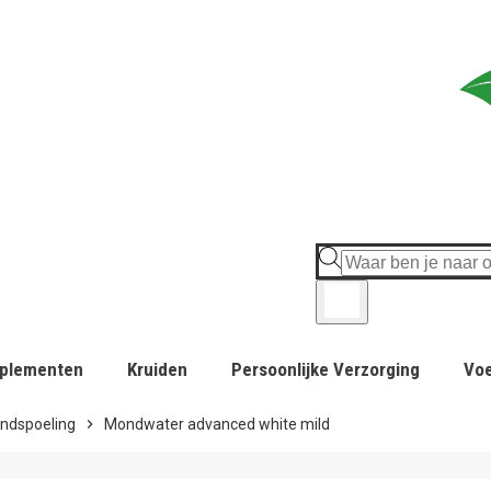
plementen
Kruiden
Persoonlijke Verzorging
Vo
ndspoeling
chevron_right
Mondwater advanced white mild