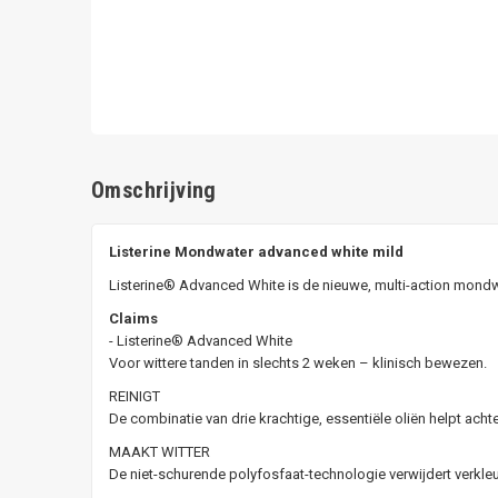
Omschrijving
Listerine Mondwater advanced white mild
Listerine® Advanced White is de nieuwe, multi-action mondwat
Claims
- Listerine® Advanced White
Voor wittere tanden in slechts 2 weken – klinisch bewezen.
REINIGT
De combinatie van drie krachtige, essentiële oliën helpt ach
MAAKT WITTER
De niet-schurende polyfosfaat-technologie verwijdert verkleu