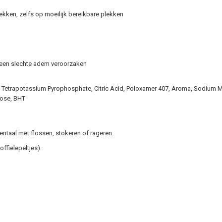
kken, zelfs op moeilijk bereikbare plekken
e een slechte adem veroorzaken
 Tetrapotassium Pyrophosphate, Citric Acid, Poloxamer 407, Aroma, Sodium Met
lose, BHT
entaal met flossen, stokeren of rageren.
ffielepeltjes).