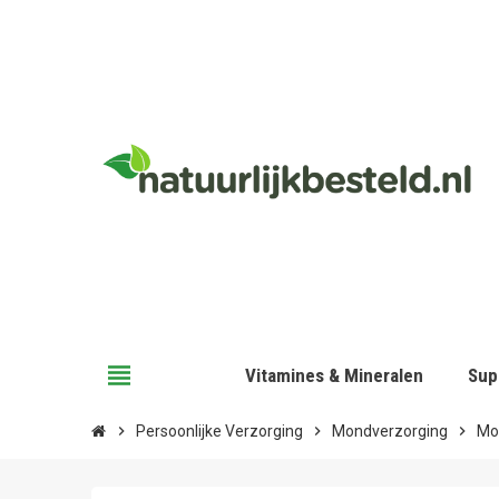
view_headline
Vitamines & Mineralen
Sup
chevron_right
Persoonlijke Verzorging
chevron_right
Mondverzorging
chevron_right
Mo