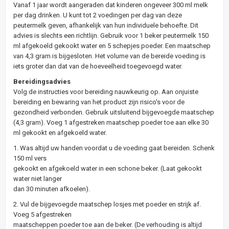
Vanaf 1 jaar wordt aangeraden dat kinderen ongeveer 300 ml melk
per dag drinken. U kunt tot 2 voedingen per dag van deze
peutermelk geven, afhankelijk van hun individuele behoefte. Dit
advies is slechts een richtlijn. Gebruik voor 1 beker peutermelk 150
ml afgekoeld gekookt water en 5 schepjes poeder. Een maatschep
van 4,3 gram is bijgesloten. Het volume van de bereide voeding is
iets groter dan dat van de hoeveelheid toegevoegd water.
Bereidingsadvies
Volg de instructies voor bereiding nauwkeurig op. Aan onjuiste
bereiding en bewaring van het product zijn risico's voor de
gezondheid verbonden. Gebruik uitsluitend bijgevoegde maatschep
(4,3 gram). Voeg 1 afgestreken maatschep poeder toe aan elke 30
ml gekookt en afgekoeld water.
1. Was altijd uw handen voordat u de voeding gaat bereiden. Schenk
150 ml vers
gekookt en afgekoeld water in een schone beker. (Laat gekookt
water niet langer
dan 30 minuten afkoelen).
2. Vul de bijgevoegde maatschep losjes met poeder en strijk af.
Voeg 5 afgestreken
maatscheppen poeder toe aan de beker. (De verhouding is altijd