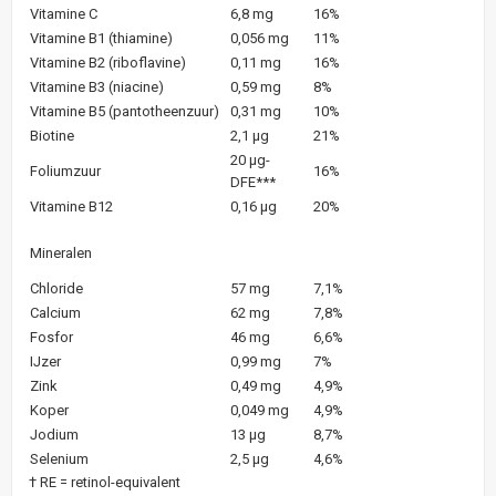
Vitamine C
6,8 mg
16%
Vitamine B1 (thiamine)
0,056 mg
11%
Vitamine B2 (riboflavine)
0,11 mg
16%
Vitamine B3 (niacine)
0,59 mg
8%
Vitamine B5 (pantotheenzuur)
0,31 mg
10%
Biotine
2,1 µg
21%
20 µg-
Foliumzuur
16%
DFE***
Vitamine B12
0,16 µg
20%
Mineralen
Chloride
57 mg
7,1%
Calcium
62 mg
7,8%
Fosfor
46 mg
6,6%
IJzer
0,99 mg
7%
Zink
0,49 mg
4,9%
Koper
0,049 mg
4,9%
Jodium
13 µg
8,7%
Selenium
2,5 µg
4,6%
† RE = retinol-equivalent