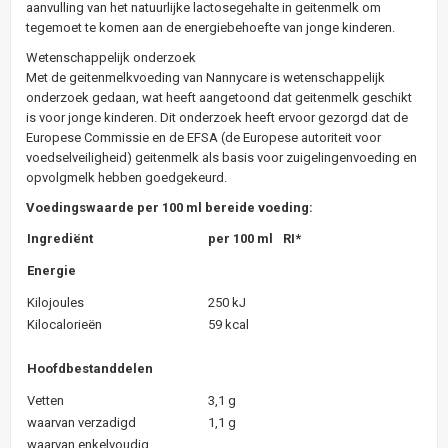
aanvulling van het natuurlijke lactosegehalte in geitenmelk om
tegemoet te komen aan de energiebehoefte van jonge kinderen.
Wetenschappelijk onderzoek
Met de geitenmelkvoeding van Nannycare is wetenschappelijk
onderzoek gedaan, wat heeft aangetoond dat geitenmelk geschikt
is voor jonge kinderen. Dit onderzoek heeft ervoor gezorgd dat de
Europese Commissie en de EFSA (de Europese autoriteit voor
voedselveiligheid) geitenmelk als basis voor zuigelingenvoeding en
opvolgmelk hebben goedgekeurd.
Voedingswaarde per 100 ml bereide voeding:
Ingrediënt
per 100 ml
RI*
Energie
Kilojoules
250 kJ
Kilocalorieën
59 kcal
Hoofdbestanddelen
Vetten
3,1 g
waarvan verzadigd
1,1 g
waarvan enkelvoudig