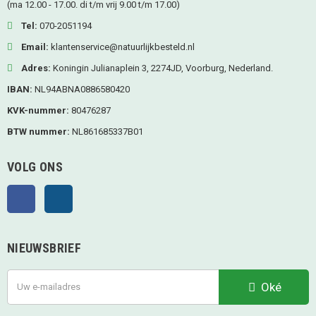
(ma 12.00 - 17.00. di t/m vrij 9.00 t/m 17.00)
Tel:
070-2051194
Email:
klantenservice@natuurlijkbesteld.nl
Adres:
Koningin Julianaplein 3, 2274JD, Voorburg, Nederland.
IBAN:
NL94ABNA0886580420
KVK-nummer:
80476287
BTW nummer:
NL861685337B01
VOLG ONS
Facebook
Instagram
NIEUWSBRIEF
Oké