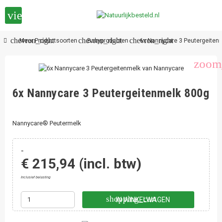
view_headline
chevron_right
chevron_right
chevron_right
Meer Productsoorten
Babyproducten
6x Nannycare 3 Peutergeiten
zoom
6x Nannycare 3 Peutergeitenmelk 800g
Nannycare® Peutermelk
-
€ 215,94
(incl. btw)
Inclusief belasting
shopping_cart
IN WINKELWAGEN