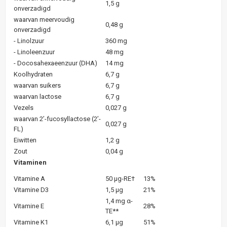
1,5 g
onverzadigd
waarvan meervoudig
0,48 g
onverzadigd
- Linolzuur
360 mg
- Linoleenzuur
48 mg
- Docosahexaeenzuur (DHA)
14 mg
Koolhydraten
6,7 g
waarvan suikers
6,7 g
waarvan lactose
6,7 g
Vezels
0,027 g
waarvan 2’-fucosyllactose (2’-
0,027 g
FL)
Eiwitten
1,2 g
Zout
0,04 g
Vitaminen
Vitamine A
50 µg-RE†
13%
Vitamine D3
1,5 µg
21%
1,4 mg α-
Vitamine E
28%
TE**
Vitamine K1
6,1 µg
51%