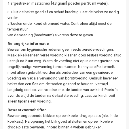
1 afgestreken maatschep [4,3 gram] poeder per 30 ml water).
3. Sluit de beker goed af en schud krachtig. Laat de beker zo nodig
verder
afkoelen onder koud stromend water. Controleer altijd eerst de
temperatuur
van de voeding (handwarm) alvorens deze te geven.
Belangrijke informatie
Bewaar om hygiënische redenen geen reeds bereide voedingen.
Maak elke keer een verse voeding klaar en gooi restjes voeding altijd
uiterlijk na 2 uur weg. Warm de voeding niet op in de magnetron om
ongelijkmatige verwarming te voorkomen. Nannycare Peutermelk
moet alleen gebruikt worden als onderdeel van een gevarieerde
voeding en niet als vervanging van borstvoeding. Gebruik liever een
beker dan een fles om de tanden gezond te houden. Vermijd
langdurig contact van voedsel met de tanden van uw kind. Poets ’s
avonds altijd de tanden na de laatste voeding. Laat uw kind nooit
alleen tijdens een voeding.
Bewaarvoorschriften
Bewaar ongeopende blikken op een koele, droge plaats (niet in de
koelkast). Na opening het blik goed afsluiten en op een koele en
droge plaats bewaren. Inhoud binnen 4 weken gebruiken.