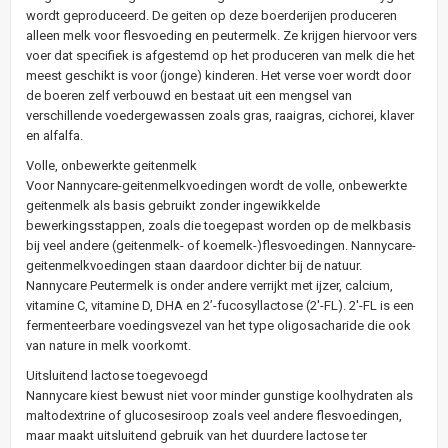
wordt geproduceerd. De geiten op deze boerderijen produceren
alleen melk voor flesvoeding en peutermelk. Ze krijgen hiervoor vers
voer dat specifiek is afgestemd op het produceren van melk die het
meest geschikt is voor (jonge) kinderen. Het verse voer wordt door
de boeren zelf verbouwd en bestaat uit een mengsel van
verschillende voedergewassen zoals gras, raaigras, cichorei, klaver
en alfalfa.
Volle, onbewerkte geitenmelk
Voor Nannycare-geitenmelkvoedingen wordt de volle, onbewerkte
geitenmelk als basis gebruikt zonder ingewikkelde
bewerkingsstappen, zoals die toegepast worden op de melkbasis
bij veel andere (geitenmelk- of koemelk-)flesvoedingen. Nannycare-
geitenmelkvoedingen staan daardoor dichter bij de natuur.
Nannycare Peutermelk is onder andere verrijkt met ijzer, calcium,
vitamine C, vitamine D, DHA en 2’-fucosyllactose (2'-FL). 2'-FL is een
fermenteerbare voedingsvezel van het type oligosacharide die ook
van nature in melk voorkomt.
Uitsluitend lactose toegevoegd
Nannycare kiest bewust niet voor minder gunstige koolhydraten als
maltodextrine of glucosesiroop zoals veel andere flesvoedingen,
maar maakt uitsluitend gebruik van het duurdere lactose ter