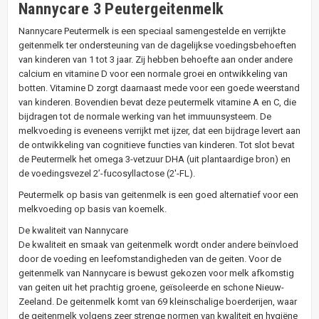
Nannycare 3 Peutergeitenmelk
Nannycare Peutermelk is een speciaal samengestelde en verrijkte
geitenmelk ter ondersteuning van de dagelijkse voedingsbehoeften
van kinderen van 1 tot 3 jaar. Zij hebben behoefte aan onder andere
calcium en vitamine D voor een normale groei en ontwikkeling van
botten. Vitamine D zorgt daarnaast mede voor een goede weerstand
van kinderen. Bovendien bevat deze peutermelk vitamine A en C, die
bijdragen tot de normale werking van het immuunsysteem. De
melkvoeding is eveneens verrijkt met ijzer, dat een bijdrage levert aan
de ontwikkeling van cognitieve functies van kinderen. Tot slot bevat
de Peutermelk het omega 3-vetzuur DHA (uit plantaardige bron) en
de voedingsvezel 2’-fucosyllactose (2'-FL).
Peutermelk op basis van geitenmelk is een goed alternatief voor een
melkvoeding op basis van koemelk.
De kwaliteit van Nannycare
De kwaliteit en smaak van geitenmelk wordt onder andere beïnvloed
door de voeding en leefomstandigheden van de geiten. Voor de
geitenmelk van Nannycare is bewust gekozen voor melk afkomstig
van geiten uit het prachtig groene, geïsoleerde en schone Nieuw-
Zeeland. De geitenmelk komt van 69 kleinschalige boerderijen, waar
de geitenmelk volgens zeer strenge normen van kwaliteit en hygiëne