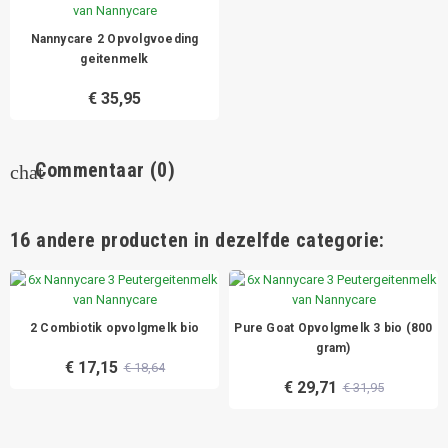
Nannycare 2 Opvolgvoeding
geitenmelk
€ 35,95
Commentaar
(0)
chat
16 andere producten in dezelfde categorie:
2 Combiotik opvolgmelk bio
Pure Goat Opvolgmelk 3 bio (800
gram)
€ 17,15
€ 18,64
€ 29,71
€ 31,95