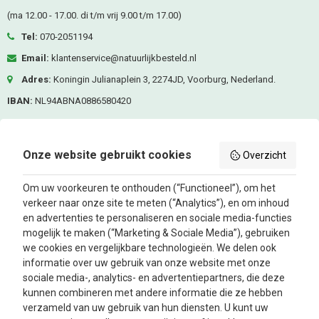
(ma 12.00 - 17.00. di t/m vrij 9.00 t/m 17.00)
Tel:
070-2051194
Email:
klantenservice@natuurlijkbesteld.nl
Adres:
Koningin Julianaplein 3, 2274JD, Voorburg, Nederland.
IBAN:
NL94ABNA0886580420
KVK-nummer:
80476287
BTW nummer:
NL861685337B01
Onze website gebruikt cookies
Overzicht
Volg ons
Om uw voorkeuren te onthouden (“Functioneel”), om het
verkeer naar onze site te meten (“Analytics”), en om inhoud
Facebook
Instagram
en advertenties te personaliseren en sociale media-functies
mogelijk te maken (“Marketing & Sociale Media”), gebruiken
we cookies en vergelijkbare technologieën. We delen ook
Nieuwsbrief
informatie over uw gebruik van onze website met onze
sociale media-, analytics- en advertentiepartners, die deze
kunnen combineren met andere informatie die ze hebben
Oké
verzameld van uw gebruik van hun diensten. U kunt uw