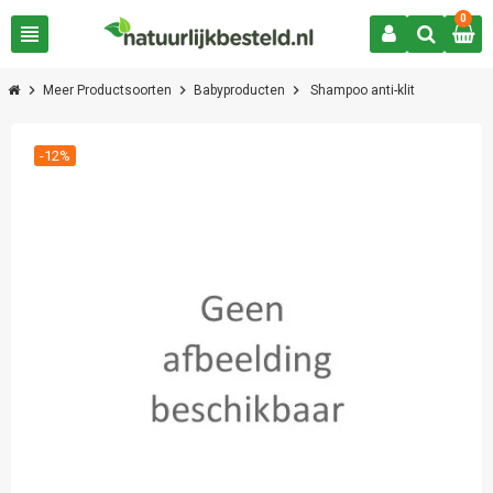
0
view_headline
chevron_right
chevron_right
chevron_right
Meer Productsoorten
Babyproducten
Shampoo anti-klit
-12%