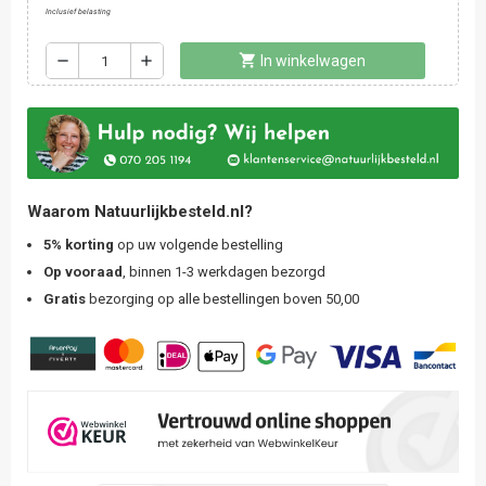
Inclusief belasting
shopping_cart
remove
add
In winkelwagen
Waarom Natuurlijkbesteld.nl?
5% korting
op uw volgende bestelling
Op vooraad
, binnen 1-3 werkdagen bezorgd
Gratis
bezorging op alle bestellingen boven 50,00