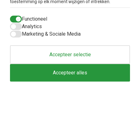
toestemming op elk moment wijzigen of intrekken.
Info
Klantenservice
Functioneel
Metabolic balance
Verzendkosten en
Analytics
levertijd
Over ons
Marketing & Sociale Media
Privacy Beleid
Aanbiedingen
Betaalmethodes
Blog
Algemene
Accepteer selectie
voorwaarden
Retourbeleid en
Accepteer alles
Klachtenafhandeling
Inloggen
Contacteer ons