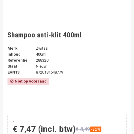
Shampoo anti-klit 400ml
Merk
Zwitsal
Inhoud
400ml
Referentie
288320
Staat
Nieuw
EAN13
8720181648779
Niet op voorraad
block
-
€ 7,47
(incl. btw)
€ 8,49
-12%