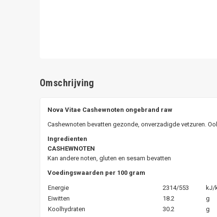
Omschrijving
Nova Vitae Cashewnoten ongebrand raw
Cashewnoten bevatten gezonde, onverzadigde vetzuren. Ook zi
Ingredienten
CASHEWNOTEN
Kan andere noten, gluten en sesam bevatten
Voedingswaarden per 100 gram
Energie
2314/553
kJ/
Eiwitten
18.2
g
Koolhydraten
30.2
g