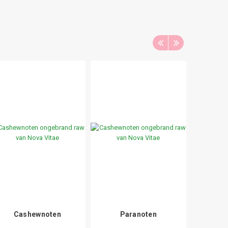
Cashewnoten
Paranoten
Notenm