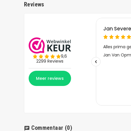
Reviews
Commentaar
(0)
chat