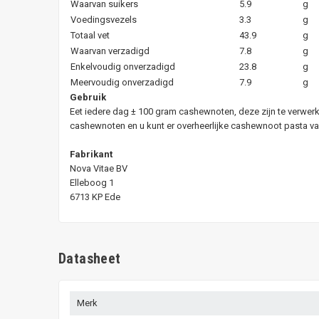
Waarvan suikers
5.9
g
Voedingsvezels
3.3
g
Totaal vet
43.9
g
Waarvan verzadigd
7.8
g
Enkelvoudig onverzadigd
23.8
g
Meervoudig onverzadigd
7.9
g
Gebruik
Eet iedere dag ± 100 gram cashewnoten, deze zijn te verwerk
cashewnoten en u kunt er overheerlijke cashewnoot pasta v
Fabrikant
Nova Vitae BV
Elleboog 1
6713 KP Ede
Datasheet
Merk