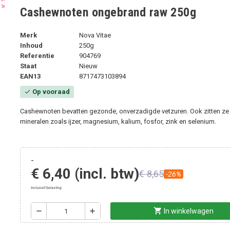
ut_map
Cashewnoten ongebrand raw 250g
Merk
Nova Vitae
Inhoud
250g
Referentie
904769
Staat
Nieuw
EAN13
8717473103894
Op vooraad
check
Cashewnoten bevatten gezonde, onverzadigde vetzuren. Ook zitten ze
mineralen zoals ijzer, magnesium, kalium, fosfor, zink en selenium.
-
€ 6,40
(incl. btw)
€ 8,65
-26%
Inclusief belasting
shopping_cart
remove
add
In winkelwagen