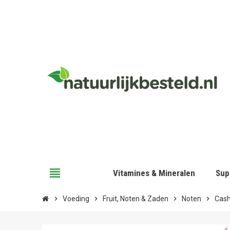
view_headline
Vitamines & Mineralen
Sup
chevron_right
Voeding
chevron_right
Fruit, Noten & Zaden
chevron_right
Noten
chevron_right
Cash