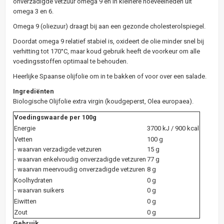
onverzadigde vetzuur omega 9 en in kleinere hoeveelheden uit
omega 3 en 6.
Omega 9 (oliezuur) draagt bij aan een gezonde cholesterolspiegel.
Doordat omega 9 relatief stabiel is, oxideert de olie minder snel bij
verhitting tot 170°C, maar koud gebruik heeft de voorkeur om alle
voedingsstoffen optimaal te behouden.
Heerlijke Spaanse olijfolie om in te bakken of voor over een salade.
Ingrediënten
Biologische Olijfolie extra virgin (koudgeperst, Olea europaea).
Voedingswaarde per 100g
Energie
3700 kJ / 900 kcal
Vetten
100 g
- waarvan verzadigde vetzuren
15 g
- waarvan enkelvoudig onverzadigde vetzuren
77 g
- waarvan meervoudig onverzadigde vetzuren
8 g
Koolhydraten
0 g
- waarvan suikers
0 g
Eiwitten
0 g
Zout
0 g
Gebruik