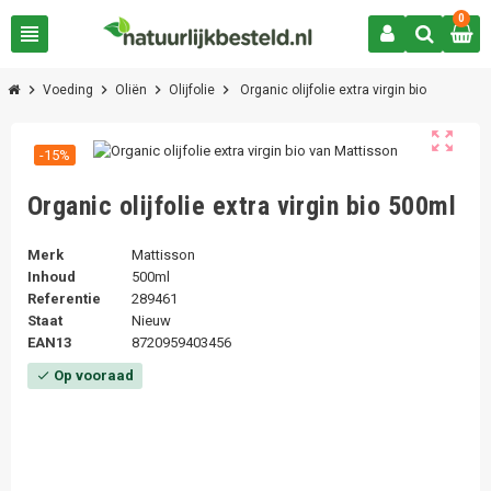
0
view_headline
chevron_right
chevron_right
chevron_right
chevron_right
Voeding
Oliën
Olijfolie
Organic olijfolie extra virgin bio
zoom_out_map
-15%
Organic olijfolie extra virgin bio 500ml
Merk
Mattisson
Inhoud
500ml
Referentie
289461
Staat
Nieuw
EAN13
8720959403456
Op vooraad
check