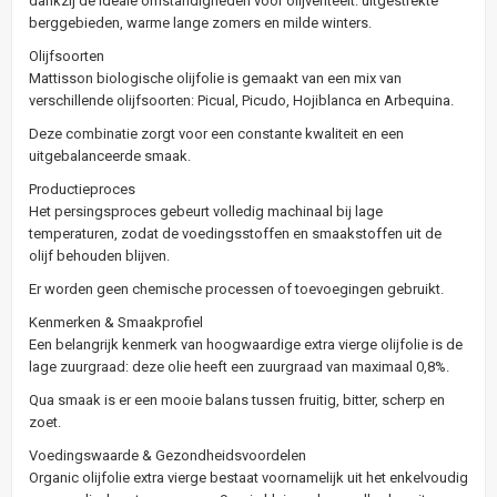
dankzij de ideale omstandigheden voor olijventeelt: uitgestrekte
berggebieden, warme lange zomers en milde winters.
Olijfsoorten
Mattisson biologische olijfolie is gemaakt van een mix van
verschillende olijfsoorten: Picual, Picudo, Hojiblanca en Arbequina.
Deze combinatie zorgt voor een constante kwaliteit en een
uitgebalanceerde smaak.
Productieproces
Het persingsproces gebeurt volledig machinaal bij lage
temperaturen, zodat de voedingsstoffen en smaakstoffen uit de
olijf behouden blijven.
Er worden geen chemische processen of toevoegingen gebruikt.
Kenmerken & Smaakprofiel
Een belangrijk kenmerk van hoogwaardige extra vierge olijfolie is de
lage zuurgraad: deze olie heeft een zuurgraad van maximaal 0,8%.
Qua smaak is er een mooie balans tussen fruitig, bitter, scherp en
zoet.
Voedingswaarde & Gezondheidsvoordelen
Organic olijfolie extra vierge bestaat voornamelijk uit het enkelvoudig