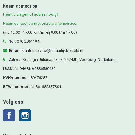
Neem contact op
Heeft u vragen of advies nodig?
Neem contact op met onze klantenservice.
(ma 12.00 - 17.00. di t/m vrij 9.00 t/m 17.00)
Tel:
070-2051194
Email:
klantenservice@natuurlijkbesteld.nl
Adres:
Koningin Julianaplein 3, 2274JD, Voorburg, Nederland.
IBAN:
NL94ABNA0886580420
KVK-nummer:
80476287
BTW nummer:
NL861685337B01
Volg ons
Facebook
Instagram