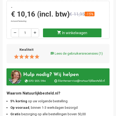
-
€ 10,16
(incl. btw)
€ 11,95
-15%
Inclusief belasting
shopping_cart
remove
add
In winkelwagen
Kwaliteit
Lees de gebruikersrecensies
(1)
chat
Waarom Natuurlijkbesteld.nl?
5% korting
op uw volgende bestelling
Op vooraad
, binnen 1-3 werkdagen bezorgd
Gratis
bezorging op alle bestellingen boven 50,00