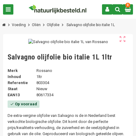
0
view_headline
chevron_right
chevron_right
chevron_right
chevron_right
Voeding
Oliën
Olijfolie
Salvagno olijfolie bio italie 1L
zoom_out_map
Salvagno olijfolie bio italie 1L 1ltr
Merk
Rossano
Inhoud
1ltr
Referentie
803304
Staat
Nieuw
EAN13
80617334
Op vooraad
check
De extra-vergine olijfolie van Salvagno is de in Nederland best
verkochte biologische olijfolie. Dit komt door de perfecte
prijs/kwaliteits-verhouding, de zuiverheid en de veelzijdigheid in
gebruik van de olie. Geproduceerd van biologisch geteelde olijven.