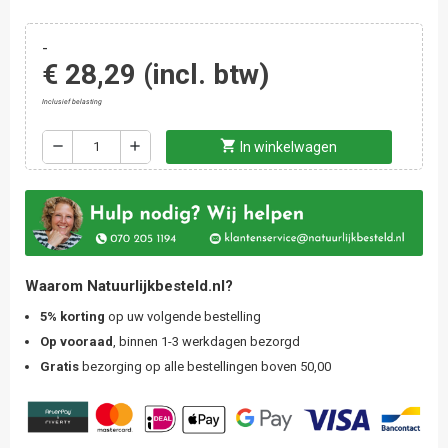
-
€ 28,29
(incl. btw)
Inclusief belasting
shopping_cart
remove
add
In winkelwagen
Waarom Natuurlijkbesteld.nl?
5% korting
op uw volgende bestelling
Op vooraad
, binnen 1-3 werkdagen bezorgd
Gratis
bezorging op alle bestellingen boven 50,00