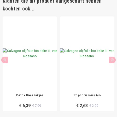
Klanten die dit product aangeschaft hebben
kochten ook...
Detox theezakjes
Popcorn mais bio
€ 6,39
€ 2,63
€ 7,99
€ 2,99