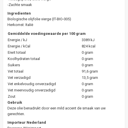
-Zachte smaak
Ingredienten
Biologische olijfolie vierge (IT-BIO-005)
Herkomst: Italië
Gemiddelde voedingswaarde per 100 gram
Energie / kJ
3389 kJ
Energie / kCal
824 kcal
Eiwit totaal
0 gram
Koolhydraten totaal
0 gram
Suikers
0 gram
Vet totaal
91,6 gram
Vet verzadigd
13,5 gram
Vet enkelvoudig onverzadigd
0 gram
Vet meervoudig onverzadigd
0 gram
Zout
0 gram
Gebruik
​​​​​​Deze olie benadrukt door een mild accent de smaak van uw
gerechten.
Importeur Nederland