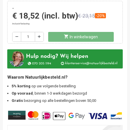
-
€ 18,52
(incl. btw)
€ 23,15
-20%
Inclusief belasting
shopping_cart
remove
add
In winkelwagen
Waarom Natuurlijkbesteld.nl?
5% korting
op uw volgende bestelling
Op vooraad
, binnen 1-3 werkdagen bezorgd
Gratis
bezorging op alle bestellingen boven 50,00