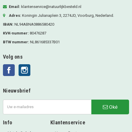
Email:
klantenservice@natuurlijkbesteld.nl
Adres:
Koningin Julianaplein 3, 2274JD, Voorburg, Nederland.
IBAN:
NL94ABNA0886580420
KVK-nummer:
80476287
BTW nummer:
NL861685337B01
Volg ons
Facebook
Instagram
Nieuwsbrief
Oké
Info
Klantenservice