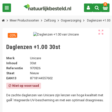
0
view_headline
chevron_right
chevron_right
chevron_right
chevron_right
Meer Productsoorten
Zelfzorg
Oogverzorging
Daglenzen +1.00
zoom_out_map
-20%
Daglenzen +1.00 30st
Merk
Unicare
Inhoud
30st
Referentie
970926
Staat
Nieuw
EAN13
8718144557602
Niet op voorraad
block
De zachte daglenzen van Unicare zijn lenzen van hoge kwaliteit met
geÃ¯ntegreerde UV-bescherming en met een optimaal draagniveau.