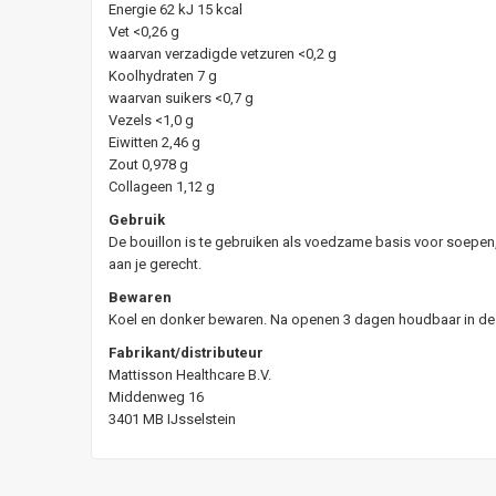
Energie 62 kJ 15 kcal
Vet <0,26 g
waarvan verzadigde vetzuren <0,2 g
Koolhydraten 7 g
waarvan suikers <0,7 g
Vezels <1,0 g
Eiwitten 2,46 g
Zout 0,978 g
Collageen 1,12 g
Gebruik
De bouillon is te gebruiken als voedzame basis voor soepen, 
aan je gerecht.
Bewaren
Koel en donker bewaren. Na openen 3 dagen houdbaar in de 
Fabrikant/distributeur
Mattisson Healthcare B.V.
Middenweg 16
3401 MB IJsselstein