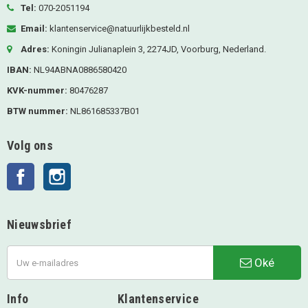
Tel:
070-2051194
Email:
klantenservice@natuurlijkbesteld.nl
Adres:
Koningin Julianaplein 3, 2274JD, Voorburg, Nederland.
IBAN:
NL94ABNA0886580420
KVK-nummer:
80476287
BTW nummer:
NL861685337B01
Volg ons
Facebook
Instagram
Nieuwsbrief
Oké
Info
Klantenservice