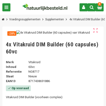
0
view_headline
chevron_right
chevron_right
chevron_right
Voedingssupplementen
Supplementen
4x Vitakruid DIM Builder (60
zoom_out_map
-28%
4x Vitakruid DIM Builder (60 capsules)
60vc
Merk
Vitakruid
Inhoud
60vc
Referentie
NG8717
Staat
Nieuw
EAN13
8717438691886
Op vooraad
check
Vitakruid DIM Builder (voorheen complex)