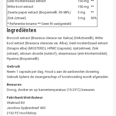
Geel mosterdzaad extract
150 mg
**
Witte kool extract
150 mg
**
Zwarte peper extract (Bioperine®, 95-98%)
3 mg
**
Zink (citraat)
5 mg
50%
* Referentie-Inname ** Geen RI vastgesteld
Ingrediënten
Broccoli extract (Brassica olerace var. Italica) (HiActives®), Witte
kool extract (Brassica oleracea var. Alba), Geel mosterdzaad extract
(Sinapis alba) (MOSTERD), HPMC (capsule), rijstzetmeel, Zink
(citraat), silicium dioxide (vulstof), stearinezuur (anti-klontermiddel),
Piperine (Bioperine®).
Gebruik
Neem 1 capsule per dag. Houd u aan de aanbevolen dosering.
Gebruik tijdens de zwangerschap of borstvoeding wordt afgeraden.
Bewaren
Droog, donker en op kamertemperatuur (15-25°C) bewaren.
Fabrikant/distributeur
Vitakruid BV
Jacobus Spijkerdreef 430
2132 PZ Hoofddorp