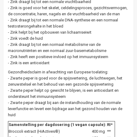
- Zink draagt bij tot een normale vruchtbaarheid
- Zink is goed voor het skelet, celdelingsproces, gezichtsvermogen,
de concentratie, haren, nagels en de vruchtbaarheid van de man
- Zink draagt bij tot een normale DNA-synthese en een normaal
testosterongehalte in het bloed
- Zink helpt bij het opbouwen van lichaamseiwit
- Zink voedt de huid
- Zink draagt bij tot een normaal metabolisme van de
macronutriënten en een normaal zuur-basemetabolisme
- Zink heeft een positieve invloed op het immuunsysteem
- Zink is een antioxidant
Gezondheidsclaim in afwachting van Europese toelating:
- Zwarte peper is goed voor de spijsvertering, de luchtwegen, het
zenuwstelsel en het behoud van een gezonde spijsvertering
- Zwarte peper helpt op gewicht te blijven, is een antioxidant en
ondersteunt het immuunsysteem
- Zwarte peper draagt bij aan de instandhouding van de normale
leverfunctie en levert een bijdrage aan het gezond houden van de
huid
Samenstelling per dagdosering (1 vegan capsule):
RI*
Broccoli extract (HiActives®)
400 mg
**