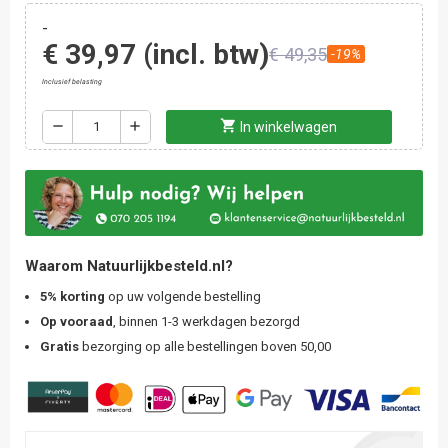
-
€ 39,97
(incl. btw)
€ 49,35
-19%
Inclusief belasting
shopping_cart
remove
add
In winkelwagen
Waarom Natuurlijkbesteld.nl?
5% korting
op uw volgende bestelling
Op vooraad
, binnen 1-3 werkdagen bezorgd
Gratis
bezorging op alle bestellingen boven 50,00