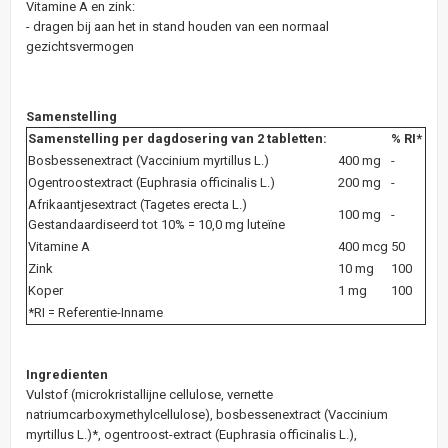
Vitamine A en zink:
- dragen bij aan het in stand houden van een normaal
gezichtsvermogen
Samenstelling
Samenstelling per dagdosering van 2 tabletten:
% RI*
Bosbessenextract (Vaccinium myrtillus L.)
400 mg
-
Ogentroostextract (Euphrasia officinalis L.)
200 mg
-
Afrikaantjesextract (Tagetes erecta L.)
100 mg
-
Gestandaardiseerd tot 10% = 10,0 mg luteïne
Vitamine A
400 mcg
50
Zink
10 mg
100
Koper
1 mg
100
*RI = Referentie-Inname
Ingredienten
Vulstof (microkristallijne cellulose, vernette
natriumcarboxymethylcellulose), bosbessenextract (Vaccinium
myrtillus L.)*, ogentroost-extract (Euphrasia officinalis L.),