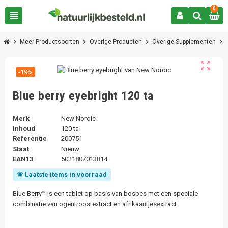
0
view_headline
chevron_right
chevron_right
chevron_right
chevron_right
Meer Productsoorten
Overige Producten
Overige Supplementen
zoom_out_map
-19%
Blue berry eyebright 120 ta
Merk
New Nordic
Inhoud
120 ta
Referentie
200751
Staat
Nieuw
EAN13
5021807013814
Laatste items in voorraad
notifications_active
Blue Berry™ is een tablet op basis van bosbes met een speciale
combinatie van ogentroostextract en afrikaantjesextract