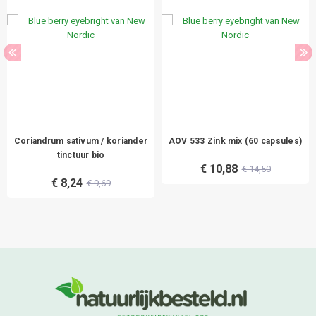
Coriandrum sativum / koriander
AOV 533 Zink mix (60 capsules)
tinctuur bio
€ 10,88
€ 14,50
€ 8,24
€ 9,69