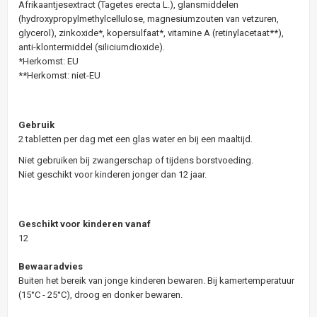
Afrikaantjesextract (Tagetes erecta L.), glansmiddelen
(hydroxypropylmethylcellulose, magnesiumzouten van vetzuren,
glycerol), zinkoxide*, kopersulfaat*, vitamine A (retinylacetaat**),
anti-klontermiddel (siliciumdioxide).
*Herkomst: EU
**Herkomst: niet-EU
Gebruik
2 tabletten per dag met een glas water en bij een maaltijd.
Niet gebruiken bij zwangerschap of tijdens borstvoeding.
Niet geschikt voor kinderen jonger dan 12 jaar.
Geschikt voor kinderen vanaf
12
Bewaaradvies
Buiten het bereik van jonge kinderen bewaren. Bij kamertemperatuur
(15°C - 25°C), droog en donker bewaren.