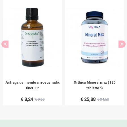
Astragalus membranaceus radix
Orthica Mineral max (120
tinctuur
tabletten)
€ 8,24
€ 25,88
€ 9,69
€ 34,50