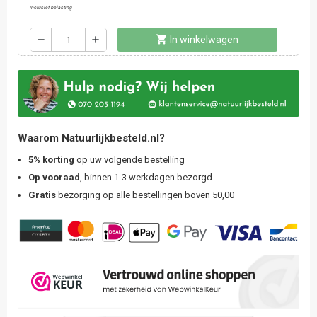
Inclusief belasting
shopping_cart
remove
add
In winkelwagen
Waarom Natuurlijkbesteld.nl?
5% korting
op uw volgende bestelling
Op vooraad
, binnen 1-3 werkdagen bezorgd
Gratis
bezorging op alle bestellingen boven 50,00