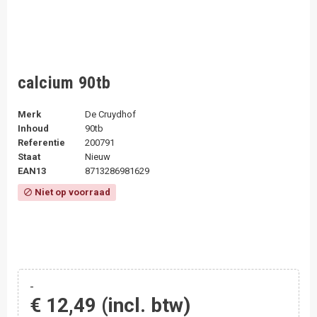
calcium 90tb
Merk
De Cruydhof
Inhoud
90tb
Referentie
200791
Staat
Nieuw
EAN13
8713286981629
Niet op voorraad
block
-
€ 12,49
(incl. btw)