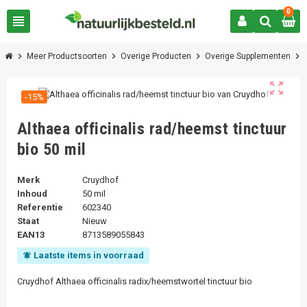
0
view_headline
chevron_right
chevron_right
chevron_right
chevron_right
Meer Productsoorten
Overige Producten
Overige Supplementen
zoom_out_map
-15%
Althaea officinalis rad/heemst tinctuur
bio 50 mil
Merk
Cruydhof
Inhoud
50 mil
Referentie
602340
Staat
Nieuw
EAN13
8713589055843
Laatste items in voorraad
notifications_active
Cruydhof Althaea officinalis radix/heemstwortel tinctuur bio