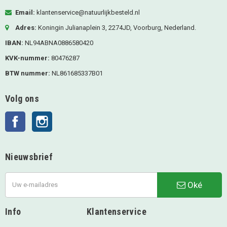
Email:
klantenservice@natuurlijkbesteld.nl
Adres:
Koningin Julianaplein 3, 2274JD, Voorburg, Nederland.
IBAN:
NL94ABNA0886580420
KVK-nummer:
80476287
BTW nummer:
NL861685337B01
Volg ons
Facebook
Instagram
Nieuwsbrief
Oké
Info
Klantenservice