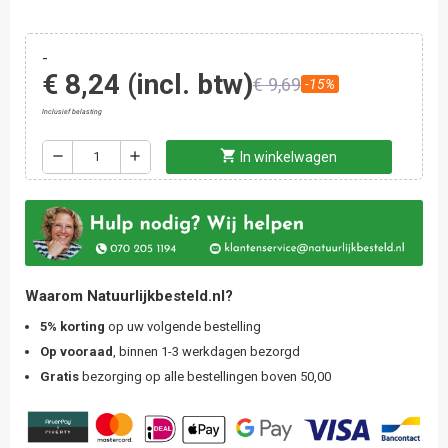
-
€ 8,24
(incl. btw)
€ 9,69
-15%
Inclusief belasting
shopping_cart
remove
add
In winkelwagen
Waarom Natuurlijkbesteld.nl?
5% korting
op uw volgende bestelling
Op vooraad
, binnen 1-3 werkdagen bezorgd
Gratis
bezorging op alle bestellingen boven 50,00