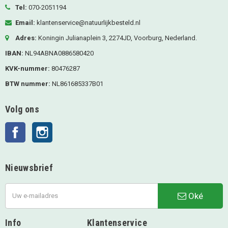
Tel:
070-2051194
Email:
klantenservice@natuurlijkbesteld.nl
Adres:
Koningin Julianaplein 3, 2274JD, Voorburg, Nederland.
IBAN:
NL94ABNA0886580420
KVK-nummer:
80476287
BTW nummer:
NL861685337B01
Volg ons
Facebook
Instagram
Nieuwsbrief
Oké
Info
Klantenservice