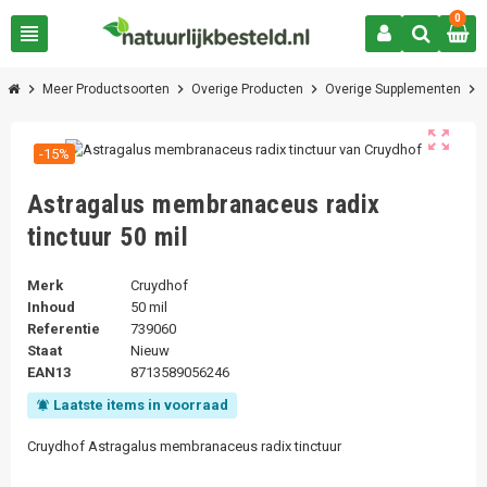
0
view_headline
chevron_right
chevron_right
chevron_right
chevron_right
Meer Productsoorten
Overige Producten
Overige Supplementen
zoom_out_map
-15%
Astragalus membranaceus radix
tinctuur 50 mil
Merk
Cruydhof
Inhoud
50 mil
Referentie
739060
Staat
Nieuw
EAN13
8713589056246
Laatste items in voorraad
notifications_active
Cruydhof Astragalus membranaceus radix tinctuur