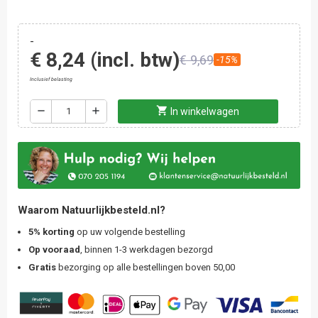
-
€ 8,24
(incl. btw)
€ 9,69
-15%
Inclusief belasting
shopping_cart
remove
add
In winkelwagen
Waarom Natuurlijkbesteld.nl?
5% korting
op uw volgende bestelling
Op vooraad
, binnen 1-3 werkdagen bezorgd
Gratis
bezorging op alle bestellingen boven 50,00