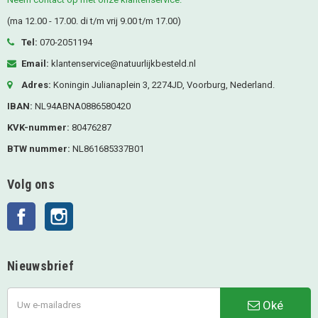
(ma 12.00 - 17.00. di t/m vrij 9.00 t/m 17.00)
Tel:
070-2051194
Email:
klantenservice@natuurlijkbesteld.nl
Adres:
Koningin Julianaplein 3, 2274JD, Voorburg, Nederland.
IBAN:
NL94ABNA0886580420
KVK-nummer:
80476287
BTW nummer:
NL861685337B01
Volg ons
Facebook
Instagram
Nieuwsbrief
Oké