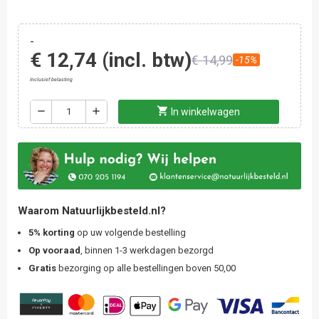
-
€ 12,74
(incl. btw)
€ 14,99
-15%
Inclusief belasting
shopping_cart
remove
add
In winkelwagen
Waarom Natuurlijkbesteld.nl?
5% korting
op uw volgende bestelling
Op vooraad
, binnen 1-3 werkdagen bezorgd
Gratis
bezorging op alle bestellingen boven 50,00