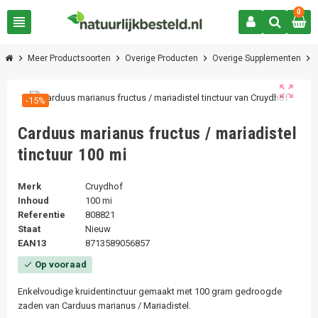
0
view_headline
chevron_right
chevron_right
chevron_right
chevron_right
Meer Productsoorten
Overige Producten
Overige Supplementen
zoom_out_map
-15%
Carduus marianus fructus / mariadistel
tinctuur 100 mi
Merk
Cruydhof
Inhoud
100 mi
Referentie
808821
Staat
Nieuw
EAN13
8713589056857
Op vooraad
check
Enkelvoudige kruidentinctuur gemaakt met 100 gram gedroogde
zaden van Carduus marianus / Mariadistel.