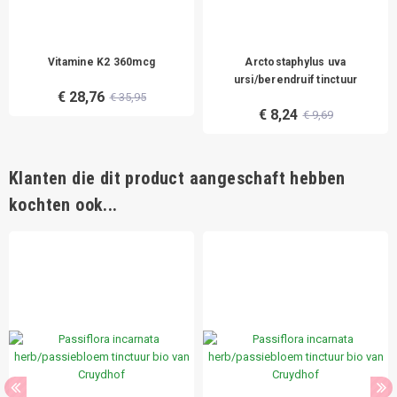
Vitamine K2 360mcg
Arctostaphylus uva
ursi/berendruif tinctuur
€ 28,76
€ 35,95
€ 8,24
€ 9,69
Klanten die dit product aangeschaft hebben
kochten ook...