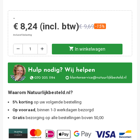
-
€ 8,24
(incl. btw)
€ 9,69
-15%
Inclusief belasting
shopping_cart
remove
add
In winkelwagen
Waarom Natuurlijkbesteld.nl?
5% korting
op uw volgende bestelling
Op vooraad
, binnen 1-3 werkdagen bezorgd
Gratis
bezorging op alle bestellingen boven 50,00