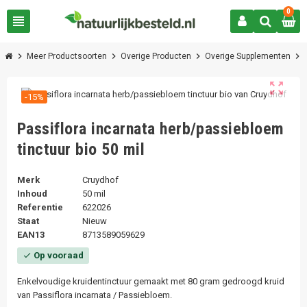
0
view_headline
chevron_right
chevron_right
chevron_right
chevron_right
Meer Productsoorten
Overige Producten
Overige Supplementen
zoom_out_map
-15%
Passiflora incarnata herb/passiebloem
tinctuur bio 50 mil
Merk
Cruydhof
Inhoud
50 mil
Referentie
622026
Staat
Nieuw
EAN13
8713589059629
Op vooraad
check
Enkelvoudige kruidentinctuur gemaakt met 80 gram gedroogd kruid
van Passiflora incarnata / Passiebloem.