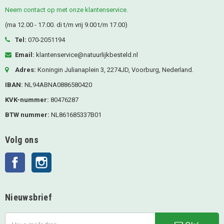
Neem contact op met onze klantenservice.
(ma 12.00 - 17.00. di t/m vrij 9.00 t/m 17.00)
Tel:
070-2051194
Email:
klantenservice@natuurlijkbesteld.nl
Adres:
Koningin Julianaplein 3, 2274JD, Voorburg, Nederland.
IBAN:
NL94ABNA0886580420
KVK-nummer:
80476287
BTW nummer:
NL861685337B01
Volg ons
Facebook
Instagram
Nieuwsbrief