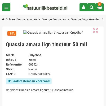
0
view_headline
chevron_right
chevron_right
chevron_right
chevron_right
Meer Productsoorten
Overige Producten
Overige Supplementen
zoom_out_map
-15%
Quassia amara lign tinctuur 50 mil
Merk
Cruydhof
Inhoud
50 mil
Referentie
602424
Staat
Nieuw
EAN13
8713589060069
Laatste items in voorraad
notifications_active
Cruydhof Quassia amara lignum/Quassia tinctuur