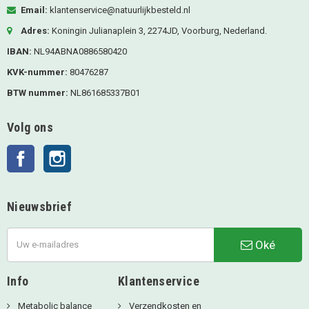
Email:
klantenservice@natuurlijkbesteld.nl
Adres:
Koningin Julianaplein 3, 2274JD, Voorburg, Nederland.
IBAN:
NL94ABNA0886580420
KVK-nummer:
80476287
BTW nummer:
NL861685337B01
Volg ons
Facebook
Instagram
Nieuwsbrief
Oké
Info
Klantenservice
Metabolic balance
Verzendkosten en