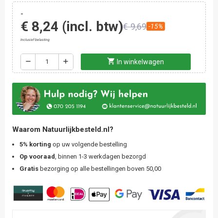
-
€ 8,24
(incl. btw)
€ 9,69
-15%
Inclusief belasting
shopping_cart
remove
add
In winkelwagen
Waarom Natuurlijkbesteld.nl?
5% korting
op uw volgende bestelling
Op vooraad
, binnen 1-3 werkdagen bezorgd
Gratis
bezorging op alle bestellingen boven 50,00