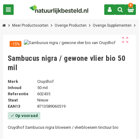
0
view_headline
chevron_right
chevron_right
chevron_right
chevron_right
Meer Productsoorten
Overige Producten
Overige Supplementen
zoom_out_map
-15%
Sambucus nigra / gewone vlier bio 50
mil
Merk
Cruydhof
Inhoud
50 mil
Referentie
602435
Staat
Nieuw
EAN13
8713589060519
Op vooraad
check
Cruydhof Sambucus nigra bloesem / vlierbloesem tinctuur bio