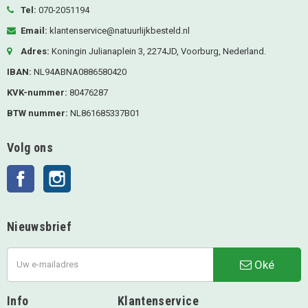
Tel:
070-2051194
Email:
klantenservice@natuurlijkbesteld.nl
Adres:
Koningin Julianaplein 3, 2274JD, Voorburg, Nederland.
IBAN:
NL94ABNA0886580420
KVK-nummer:
80476287
BTW nummer:
NL861685337B01
Volg ons
Facebook
Instagram
Nieuwsbrief
Oké
Info
Klantenservice