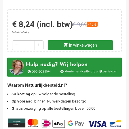
-
€ 8,24
(incl. btw)
€ 9,69
-15%
Inclusief belasting
shopping_cart
remove
add
In winkelwagen
Waarom Natuurlijkbesteld.nl?
5% korting
op uw volgende bestelling
Op vooraad
, binnen 1-3 werkdagen bezorgd
Gratis
bezorging op alle bestellingen boven 50,00