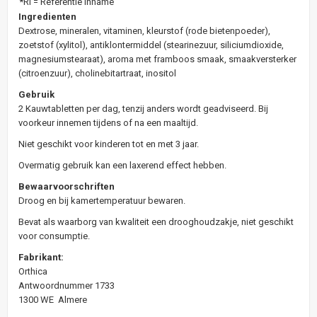
*RI = Referentie Inname
Ingredienten
Dextrose, mineralen, vitaminen, kleurstof (rode bietenpoeder),
zoetstof (xylitol), antiklontermiddel (stearinezuur, siliciumdioxide,
magnesiumstearaat), aroma met framboos smaak, smaakversterker
(citroenzuur), cholinebitartraat, inositol
Gebruik
2 Kauwtabletten per dag, tenzij anders wordt geadviseerd. Bij
voorkeur innemen tijdens of na een maaltijd.
Niet geschikt voor kinderen tot en met 3 jaar.
Overmatig gebruik kan een laxerend effect hebben.
Bewaarvoorschriften
Droog en bij kamertemperatuur bewaren.
Bevat als waarborg van kwaliteit een drooghoudzakje, niet geschikt
voor consumptie.
Fabrikant:
Orthica
Antwoordnummer 1733
1300 WE Almere