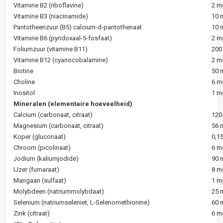
Vitamine B2 (riboflavine)
2 m
Vitamine B3 (niacinamide)
10 
Pantotheenzuur (B5) calcium-d-pantothenaat
10 
Vitamine B6 (pyridoxaal-5-fosfaat)
2 m
Foliumzuur (vitamine B11)
200
Vitamine B12 (cyanocobalamine)
2 m
Biotine
50 
Choline
6 m
Inositol
1 m
Mineralen (elementaire hoeveelheid)
Calcium (carbonaat, citraat)
120
Magnesium (carbonaat, citraat)
56 
Koper (gluconaat)
0,1
Chroom (picolinaat)
6 m
Jodium (kaliumjodide)
90 
IJzer (fumaraat)
8 m
Mangaan (sulfaat)
1 m
Molybdeen (natriummolybdaat)
25 
Selenium (natriumseleniet, L-Selenomethionine)
60 
Zink (citraat)
6 m