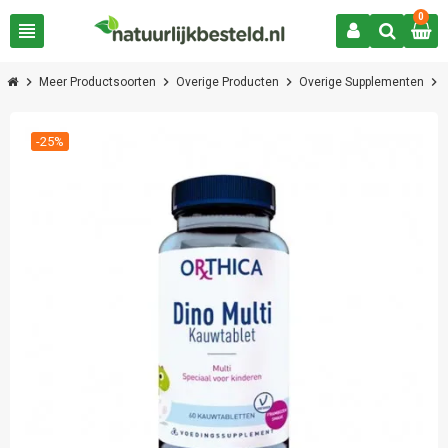
0
view_headline
chevron_right
chevron_right
chevron_right
chevron_right
Meer Productsoorten
Overige Producten
Overige Supplementen
-25%