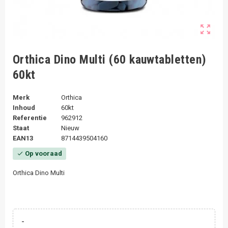
zoom_out_map
Orthica Dino Multi (60 kauwtabletten)
60kt
Merk
Orthica
Inhoud
60kt
Referentie
962912
Staat
Nieuw
EAN13
8714439504160
Op vooraad
check
Orthica Dino Multi
-