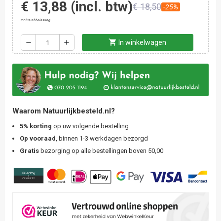
€ 13,88
(incl. btw)
€ 18,50
-25%
Inclusief belasting
shopping_cart
remove
add
In winkelwagen
Waarom Natuurlijkbesteld.nl?
5% korting
op uw volgende bestelling
Op vooraad
, binnen 1-3 werkdagen bezorgd
Gratis
bezorging op alle bestellingen boven 50,00