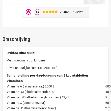
Omschrijving
Orthica Dino Multi
Multi speciaal voor kinderen.
Bevat natuurlijke suiker en zoetstof.
Samenstelling per dagdosering van 2 kauwtabletten
Vitaminen
Vitamine A (retinylacetaat) 2000IE
600
Vitamine D3 (cholecalciferol) 400 IE
10 
Vitamine E (D-alfa-tocoferylsuccinaat) 13,4IE
9 m
Vitamine C (ascorbinezuur)
60 
Vitamine B1 (thiaminemononitraat)
2 m