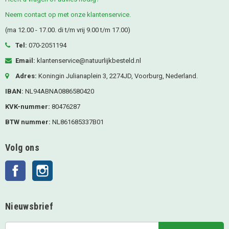
Neem contact op met onze klantenservice.
(ma 12.00 - 17.00. di t/m vrij 9.00 t/m 17.00)
Tel:
070-2051194
Email:
klantenservice@natuurlijkbesteld.nl
Adres:
Koningin Julianaplein 3, 2274JD, Voorburg, Nederland.
IBAN:
NL94ABNA0886580420
KVK-nummer:
80476287
BTW nummer:
NL861685337B01
Volg ons
Facebook
Instagram
Nieuwsbrief