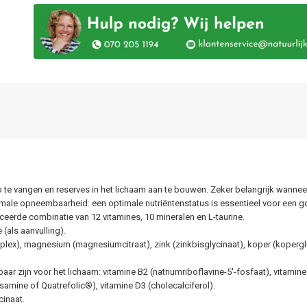
 te vangen en reserves in het lichaam aan te bouwen. Zeker belangrijk wanneer h
imale opneembaarheid: een optimale nutriëntenstatus is essentieel voor een 
erde combinatie van 12 vitamines, 10 mineralen en L-taurine.
(als aanvulling).
plex), magnesium (magnesiumcitraat), zink (zinkbisglycinaat), koper (koperg
ar zijn voor het lichaam: vitamine B2 (natriumriboflavine-5'-fosfaat), vitamin
mine of Quatrefolic®), vitamine D3 (cholecalciferol).
cinaat.