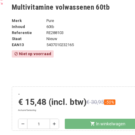
ut_map
Multivitamine volwassenen 60tb
Merk
Pure
Inhoud
60tb
Referentie
RE288103
Staat
Nieuw
EAN13
5407010232165
Niet op voorraad
block
-
€ 15,48
(incl. btw)
€ 30,95
-50%
Inclusief belasting
shopping_cart
remove
add
In winkelwagen