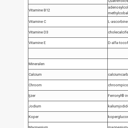
Quatrefolic
adenosylco
Vitamine B12
methylcoba
Vitamine C
L-ascorbine
Vitamine D3
cholecalcife
Vitamine E
D-alfa-toco
Mineralen
Calcium
calciumcar
Chroom
chroompico
Ijzer
Ferronyl® i
Jodium
kaliumjodid
Koper
kopergluco
Magnesium
magnesiumc