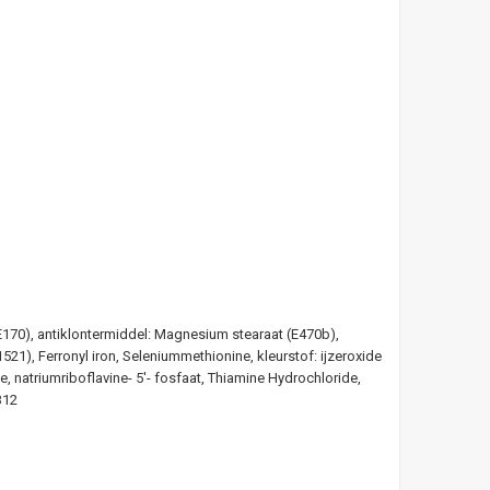
 (E170), antiklontermiddel: Magnesium stearaat (E470b),
21), Ferronyl iron, Seleniummethionine, kleurstof: ijzeroxide
e, natriumriboflavine- 5'- fosfaat, Thiamine Hydrochloride,
B12