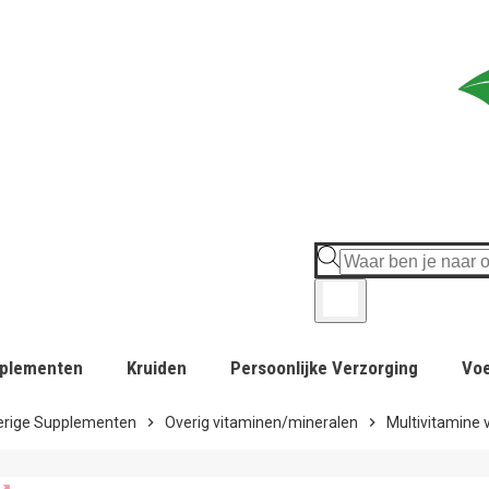
plementen
Kruiden
Persoonlijke Verzorging
Vo
erige Supplementen
chevron_right
Overig vitaminen/mineralen
chevron_right
Multivitamine