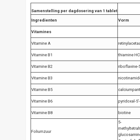
Samenstelling per dagdosering van 1 tablet
Ingredienten
Vorm
Vitamines
Vitamine A
retinylaceta
Vitamine B1
thiamine HC
Vitamine B2
riboflavine-
Vitamine B3
nicotinamid
Vitamine B5
calciumpan
Vitamine B6
pyridoxal-5′
Vitamine B8
biotine
5-
methyltetra
Foliumzuur
glucosamin