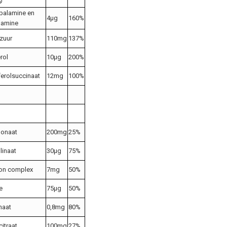
®
balamine en
4μg
160%
lamine
zuur
110mg
137%
rol
10μg
200%
ferolsuccinaat
12mg
100%
bonaat
200mg
25%
linaat
30μg
75%
ron complex
7mg
50%
e
75μg
50%
naat
0,8mg
80%
itraat
100mg
27%