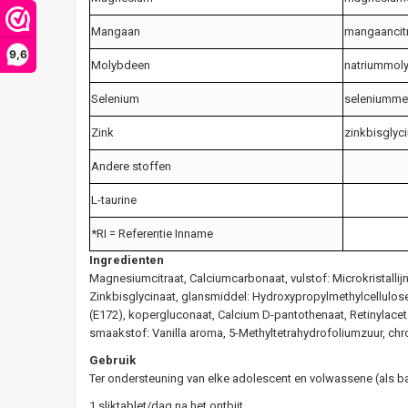
Mangaan
mangaancit
9,6
Molybdeen
natriummol
Selenium
seleniumme
Zink
zinkbisglyc
Andere stoffen
L-taurine
*RI = Referentie Inname
Ingredienten
Magnesiumcitraat, Calciumcarbonaat, vulstof: Microkristallijn
Zinkbisglycinaat, glansmiddel: Hydroxypropylmethylcellulose 
(E172), kopergluconaat, Calcium D-pantothenaat, Retinylacetaa
smaakstof: Vanilla aroma, 5-Methyltetrahydrofoliumzuur, c
Gebruik
Ter ondersteuning van elke adolescent en volwassene (als 
1 sliktablet/dag na het ontbijt