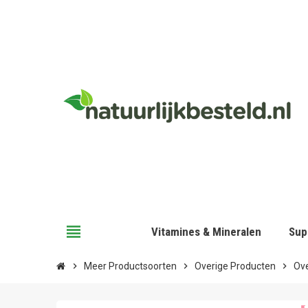
view_headline
Vitamines & Mineralen
Sup
chevron_right
Meer Productsoorten
chevron_right
Overige Producten
chevron_right
Ov