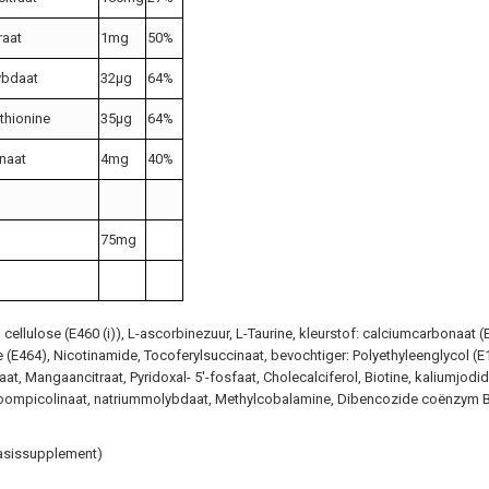
raat
1mg
50%
ybdaat
32μg
64%
thionine
35μg
64%
inaat
4mg
40%
75mg
 cellulose (E460 (i)), L-ascorbinezuur, L-Taurine, kleurstof: calciumcarbonaat
(E464), Nicotinamide, Tocoferylsuccinaat, bevochtiger: Polyethyleenglycol (E15
t, Mangaancitraat, Pyridoxal- 5'-fosfaat, Cholecalciferol, Biotine, kaliumjodid
hroompicolinaat, natriummolybdaat, Methylcobalamine, Dibencozide coënzym 
basissupplement)