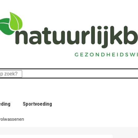
eding
Sportvoeding
 volwassenen