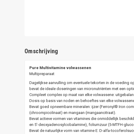
Omschrijving
Pure Multivitamine volwassenen
Multipreparaat
Dagelijkse aanvulling om eventuele tekorten in de voeding op
bevat de ideale doseringen van micronutriënten met een opt
Compleet complex op maat van elke volwassene: uitgebalance
Dosis op basis van noden en behoeftes van elke volwassene 
Bevat goed opneembare mineralen: ijzer (Ferronyl® Iron com
(chroompicolinaat) en mangaan (mangaancitraat).
Bevat actieve vormen van vitamines die onmiddellijk beschikba
en 5'-deoxyadenosylcobalamine), foliumzuur (5-MTFH-glucosa
Bevat de natuurlijke vorm van vitamine E: D-alfa-tocoferolsuc