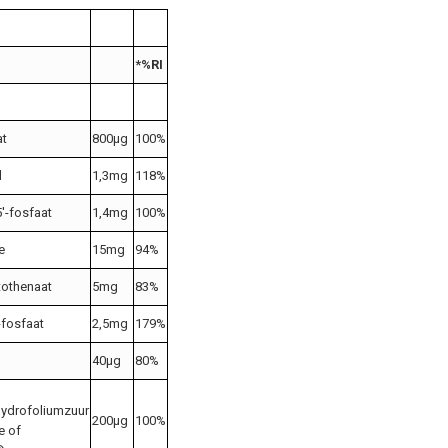
*%RI
at
800μg
100%
l
1,3mg
118%
5′-fosfaat
1,4mg
100%
e
15mg
94%
tothenaat
5mg
83%
-fosfaat
2,5mg
179%
40μg
80%
hydrofoliumzuur
200μg
100%
e of