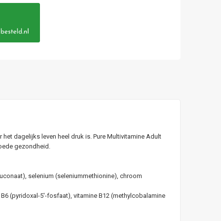
et dagelijks leven heel druk is. Pure Multivitamine Adult
goede gezondheid.
luconaat), selenium (seleniummethionine), chroom
e B6 (pyridoxal-5'-fosfaat), vitamine B12 (methylcobalamine