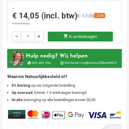
-
€ 14,05
(incl. btw)
€ 17,56
-20%
Inclusief belasting
shopping_cart
remove
add
In winkelwagen
Waarom Natuurlijkbesteld.nl?
5% korting
op uw volgende bestelling
Op vooraad
, binnen 1-3 werkdagen bezorgd
Gratis
bezorging op alle bestellingen boven 50,00