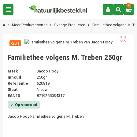
0
view_headline
chevron_right
chevron_right
chevron_right
Meer Productsoorten
Overige Producten
Familiethee volgens M. Tr
zoom_out_map
-20%
Familiethee volgens M. Treben 250gr
Merk
Jacob Hooy
Inhoud
250gr
Referentie
620819
Staat
Nieuw
EAN13
8719265034317
Op vooraad
check
Jacob Hooy Familiethee volgens M. Treben