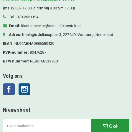
(ma 12.00 - 17.00. di t/m vrij 9.00 t/m 17.00)
Tel:
070-2051194
Email:
klantenservice@natuurlijkbesteld.nl
Adres:
Koningin Julianaplein 3, 2274JD, Voorburg, Nederland.
IBAN:
NL94ABNA0886580420
KVK-nummer:
80476287
BTW nummer:
NL861685337B01
Volg ons
Facebook
Instagram
Nieuwsbrief
Oké