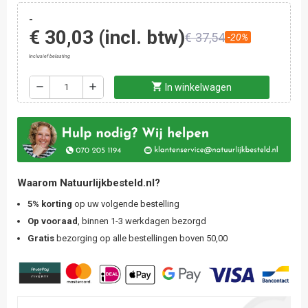
-
€ 30,03
(incl. btw)
€ 37,54
-20%
Inclusief belasting
shopping_cart
remove
add
In winkelwagen
Waarom Natuurlijkbesteld.nl?
5% korting
op uw volgende bestelling
Op vooraad
, binnen 1-3 werkdagen bezorgd
Gratis
bezorging op alle bestellingen boven 50,00