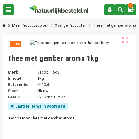
0
view_headline
chevron_right
chevron_right
chevron_right
Meer Productsoorten
Overige Producten
Thee met gember aroma
zoom_out_map
-20%
Thee met gember aroma 1kg
Merk
Jacob Hooy
Inhoud
1kg
Referentie
721050
Staat
Nieuw
EAN13
8719265037936
Laatste items in voorraad
notifications_active
Jacob Hooy Thee met gember aroma