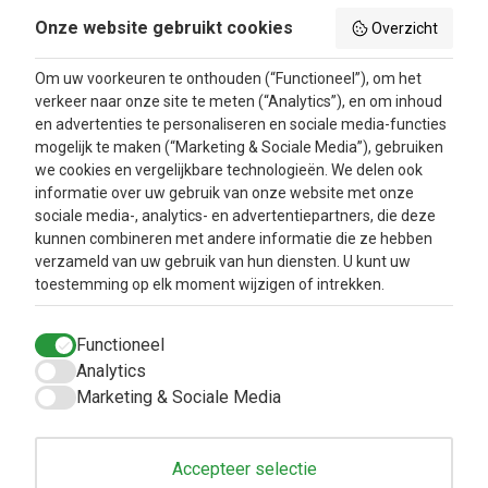
Privacy Beleid
Aanbiedingen
Onze website gebruikt cookies
Overzicht
Betaalmethodes
Blog
Algemene
Om uw voorkeuren te onthouden (“Functioneel”), om het
voorwaarden
verkeer naar onze site te meten (“Analytics”), en om inhoud
Retourbeleid en
en advertenties te personaliseren en sociale media-functies
Klachtenafhandeling
mogelijk te maken (“Marketing & Sociale Media”), gebruiken
Inloggen
we cookies en vergelijkbare technologieën. We delen ook
informatie over uw gebruik van onze website met onze
Contacteer ons
sociale media-, analytics- en advertentiepartners, die deze
kunnen combineren met andere informatie die ze hebben
verzameld van uw gebruik van hun diensten. U kunt uw
toestemming op elk moment wijzigen of intrekken.
Functioneel
Analytics
Marketing & Sociale Media
Accepteer selectie
Copyright © 2025
Natuurlijkbesteld B.V.