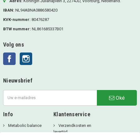
Adres:
Koningin Julianaplein 3, 2274JD, Voorburg, Nederland.
IBAN:
NL94ABNA0886580420
KVK-nummer:
80476287
BTW nummer:
NL861685337B01
Volg ons
Facebook
Instagram
Nieuwsbrief
Oké
Info
Klantenservice
Metabolic balance
Verzendkosten en
levertijd
Over ons