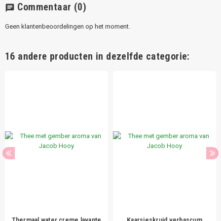
Commentaar
(0)
chat
Geen klantenbeoordelingen op het moment.
16 andere producten in dezelfde categorie:
Thermaal water creme lavante
Kaarsjeskruid verbascum