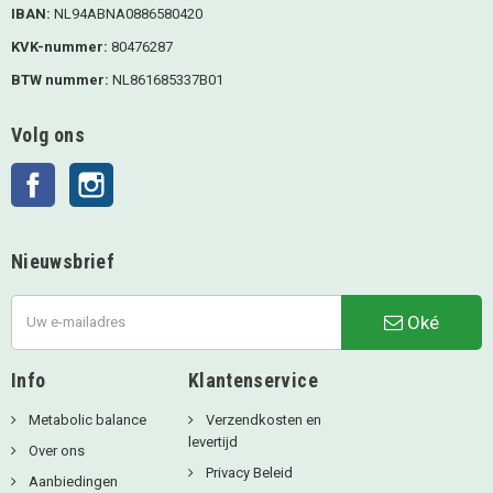
IBAN:
NL94ABNA0886580420
KVK-nummer:
80476287
BTW nummer:
NL861685337B01
Volg ons
Facebook
Instagram
Nieuwsbrief
Oké
Info
Klantenservice
Metabolic balance
Verzendkosten en
levertijd
Over ons
Privacy Beleid
Aanbiedingen