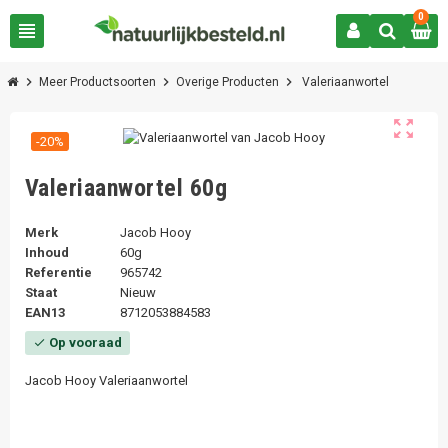
0
view_headline
chevron_right
chevron_right
chevron_right
Meer Productsoorten
Overige Producten
Valeriaanwortel
zoom_out_map
-20%
Valeriaanwortel 60g
Merk
Jacob Hooy
Inhoud
60g
Referentie
965742
Staat
Nieuw
EAN13
8712053884583
Op vooraad
check
Jacob Hooy Valeriaanwortel