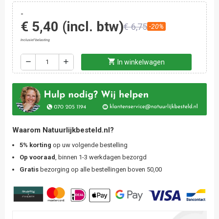
-
€ 5,40
(incl. btw)
€ 6,75
-20%
Inclusief belasting
shopping_cart
remove
add
In winkelwagen
Waarom Natuurlijkbesteld.nl?
5% korting
op uw volgende bestelling
Op vooraad
, binnen 1-3 werkdagen bezorgd
Gratis
bezorging op alle bestellingen boven 50,00