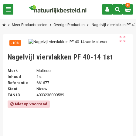
0
view_headline
chevron_right
chevron_right
chevron_right
Meer Productsoorten
Overige Producten
Nagelvijl viervlakken PF 40
zoom_out_map
-10%
Nagelvijl viervlakken PF 40-14 1st
Merk
Malteser
Inhoud
1st
Referentie
661677
Staat
Nieuw
EAN13
4003238000589
Niet op voorraad
block