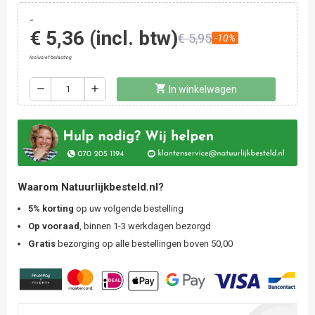
-
€ 5,36
(incl. btw)
€ 5,95
-10%
Inclusief belasting
shopping_cart
remove
add
In winkelwagen
Waarom Natuurlijkbesteld.nl?
5% korting
op uw volgende bestelling
Op vooraad
, binnen 1-3 werkdagen bezorgd
Gratis
bezorging op alle bestellingen boven 50,00