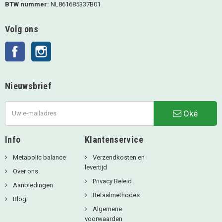
BTW nummer:
NL861685337B01
Volg ons
Facebook
Instagram
Nieuwsbrief
Oké
Info
Klantenservice
Metabolic balance
Verzendkosten en
levertijd
Over ons
Privacy Beleid
Aanbiedingen
Betaalmethodes
Blog
Algemene
voorwaarden