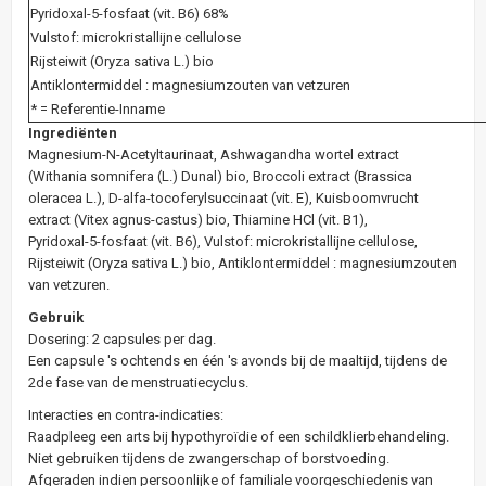
Pyridoxal-5-fosfaat (vit. B6) 68%
Vulstof: microkristallijne cellulose
Rijsteiwit (Oryza sativa L.) bio
Antiklontermiddel : magnesiumzouten van vetzuren
* = Referentie-Inname
Ingrediënten
Magnesium-N-Acetyltaurinaat, Ashwagandha wortel extract
(Withania somnifera (L.) Dunal) bio, Broccoli extract (Brassica
oleracea L.), D-alfa-tocoferylsuccinaat (vit. E), Kuisboomvrucht
extract (Vitex agnus-castus) bio, Thiamine HCl (vit. B1),
Pyridoxal-5-fosfaat (vit. B6), Vulstof: microkristallijne cellulose,
Rijsteiwit (Oryza sativa L.) bio, Antiklontermiddel : magnesiumzouten
van vetzuren.
Gebruik
Dosering: 2 capsules per dag.
Een capsule 's ochtends en één 's avonds bij de maaltijd, tijdens de
2de fase van de menstruatiecyclus.
Interacties en contra-indicaties:
Raadpleeg een arts bij hypothyroïdie of een schildklierbehandeling.
Niet gebruiken tijdens de zwangerschap of borstvoeding.
Afgeraden indien persoonlijke of familiale voorgeschiedenis van