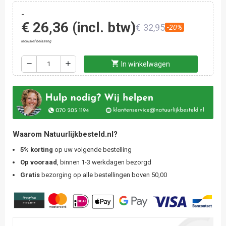
-
€ 26,36
(incl. btw)
€ 32,95
-20%
Inclusief belasting
shopping_cart
remove
add
In winkelwagen
Waarom Natuurlijkbesteld.nl?
5% korting
op uw volgende bestelling
Op vooraad
, binnen 1-3 werkdagen bezorgd
Gratis
bezorging op alle bestellingen boven 50,00