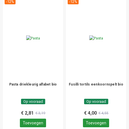
-12%
-12%
Pasta driekleurig alfabet bio
Fusilli tortils eenkoornspelt bio
Op vooraad
Op vooraad
€ 2,81
€ 4,00
€ 3,19
€ 4,55
Toevoegen
Toevoegen