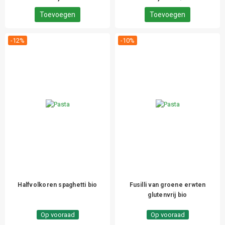
Toevoegen
Toevoegen
-12%
-10%
Halfvolkoren spaghetti bio
Fusilli van groene erwten
glutenvrij bio
Op vooraad
Op vooraad