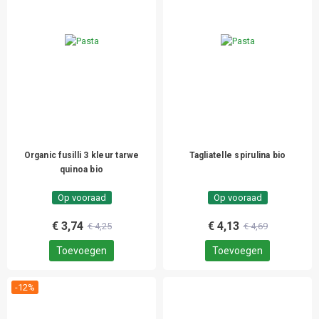
Organic fusilli 3 kleur tarwe
Tagliatelle spirulina bio
quinoa bio
Op vooraad
Op vooraad
€ 3,74
€ 4,13
€ 4,25
€ 4,69
Toevoegen
Toevoegen
-12%