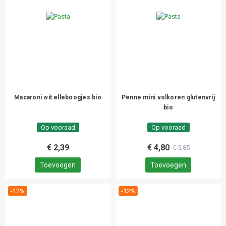
Macaroni wit elleboogjes bio
Penne mini volkoren glutenvrij
bio
Op vooraad
Op vooraad
€ 2,39
€ 4,80
€ 5,85
Toevoegen
Toevoegen
-12%
-12%