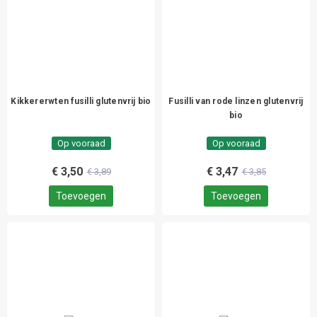
Kikkererwten fusilli glutenvrij bio
Fusilli van rode linzen glutenvrij
bio
Op vooraad
Op vooraad
€ 3,50
€ 3,47
€ 3,89
€ 3,85
Toevoegen
Toevoegen