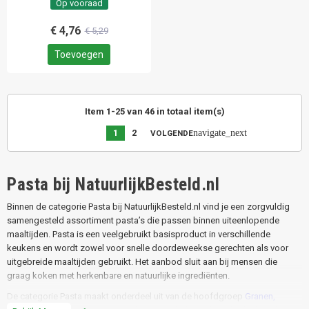
Op vooraad
€ 4,76
€ 5,29
Toevoegen
Item 1-25 van 46 in totaal item(s)
navigate_next
1
2
VOLGENDE
Pasta bij NatuurlijkBesteld.nl
Binnen de categorie Pasta bij NatuurlijkBesteld.nl vind je een zorgvuldig
samengesteld assortiment pasta’s die passen binnen uiteenlopende
maaltijden. Pasta is een veelgebruikt basisproduct in verschillende
keukens en wordt zowel voor snelle doordeweekse gerechten als voor
uitgebreide maaltijden gebruikt. Het aanbod sluit aan bij mensen die
graag koken met herkenbare en natuurlijke ingrediënten.
De categorie Pasta maakt onderdeel uit van de hoofdgroep
Granen,