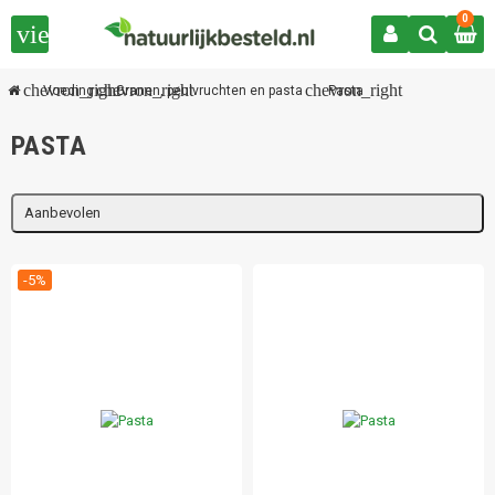
0
view_headline
chevron_right
chevron_right
chevron_right
Voeding
Granen, peulvruchten en pasta
Pasta
PASTA
Aanbevolen
-5%