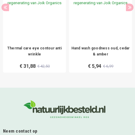
Thermal care eye contour anti
Hand wash goodness oud, cedar
wrinkle
& amber
€ 31,88
€ 5,94
€ 42,50
€ 6,99
Neem contact op