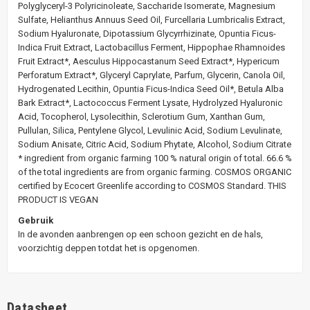
Polyglyceryl-3 Polyricinoleate, Saccharide Isomerate, Magnesium
Sulfate, Helianthus Annuus Seed Oil, Furcellaria Lumbricalis Extract,
Sodium Hyaluronate, Dipotassium Glycyrrhizinate, Opuntia Ficus-
Indica Fruit Extract, Lactobacillus Ferment, Hippophae Rhamnoides
Fruit Extract*, Aesculus Hippocastanum Seed Extract*, Hypericum
Perforatum Extract*, Glyceryl Caprylate, Parfum, Glycerin, Canola Oil,
Hydrogenated Lecithin, Opuntia Ficus-Indica Seed Oil*, Betula Alba
Bark Extract*, Lactococcus Ferment Lysate, Hydrolyzed Hyaluronic
Acid, Tocopherol, Lysolecithin, Sclerotium Gum, Xanthan Gum,
Pullulan, Silica, Pentylene Glycol, Levulinic Acid, Sodium Levulinate,
Sodium Anisate, Citric Acid, Sodium Phytate, Alcohol, Sodium Citrate
* ingredient from organic farming 100 % natural origin of total. 66.6 %
of the total ingredients are from organic farming. COSMOS ORGANIC
certified by Ecocert Greenlife according to COSMOS Standard. THIS
PRODUCT IS VEGAN
Gebruik
In de avonden aanbrengen op een schoon gezicht en de hals,
voorzichtig deppen totdat het is opgenomen.
Datasheet