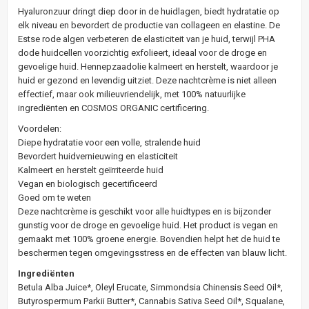
Hyaluronzuur dringt diep door in de huidlagen, biedt hydratatie op
elk niveau en bevordert de productie van collageen en elastine. De
Estse rode algen verbeteren de elasticiteit van je huid, terwijl PHA
dode huidcellen voorzichtig exfolieert, ideaal voor de droge en
gevoelige huid. Hennepzaadolie kalmeert en herstelt, waardoor je
huid er gezond en levendig uitziet. Deze nachtcrème is niet alleen
effectief, maar ook milieuvriendelijk, met 100% natuurlijke
ingrediënten en COSMOS ORGANIC certificering.
Voordelen:
Diepe hydratatie voor een volle, stralende huid
Bevordert huidvernieuwing en elasticiteit
Kalmeert en herstelt geïrriteerde huid
Vegan en biologisch gecertificeerd
Goed om te weten
Deze nachtcrème is geschikt voor alle huidtypes en is bijzonder
gunstig voor de droge en gevoelige huid. Het product is vegan en
gemaakt met 100% groene energie. Bovendien helpt het de huid te
beschermen tegen omgevingsstress en de effecten van blauw licht.
Ingrediënten
Betula Alba Juice*, Oleyl Erucate, Simmondsia Chinensis Seed Oil*,
Butyrospermum Parkii Butter*, Cannabis Sativa Seed Oil*, Squalane,