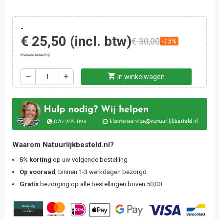
-
€ 25,50
(incl. btw)
€ 30,00
-15%
Inclusief belasting
shopping_cart
remove
add
In winkelwagen
Waarom Natuurlijkbesteld.nl?
5% korting
op uw volgende bestelling
Op vooraad
, binnen 1-3 werkdagen bezorgd
Gratis
bezorging op alle bestellingen boven 50,00