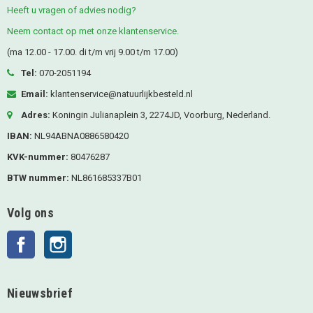
Heeft u vragen of advies nodig?
Neem contact op met onze klantenservice.
(ma 12.00 - 17.00. di t/m vrij 9.00 t/m 17.00)
Tel:
070-2051194
Email:
klantenservice@natuurlijkbesteld.nl
Adres:
Koningin Julianaplein 3, 2274JD, Voorburg, Nederland.
IBAN:
NL94ABNA0886580420
KVK-nummer:
80476287
BTW nummer:
NL861685337B01
Volg ons
Facebook
Instagram
Nieuwsbrief