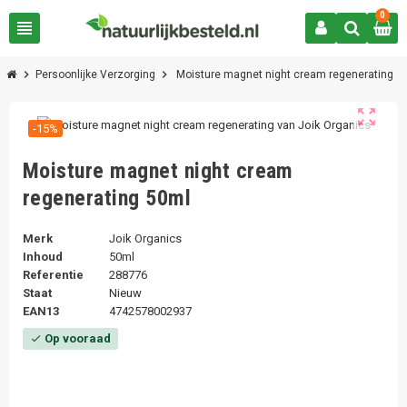
0
view_headline
chevron_right
chevron_right
Persoonlijke Verzorging
Moisture magnet night cream regenerating
zoom_out_map
-15%
Moisture magnet night cream
regenerating 50ml
Merk
Joik Organics
Inhoud
50ml
Referentie
288776
Staat
Nieuw
EAN13
4742578002937
Op vooraad
check