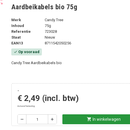
ut_map
Aardbeikabels bio 75g
Merk
Candy Tree
Inhoud
75g
Referentie
723028
Staat
Nieuw
EAN13
8711542050256
Op vooraad
check
Candy Tree Aardbeikabels bio
-
€ 2,49
(incl. btw)
Inclusief belasting
shopping_cart
remove
add
In winkelwagen