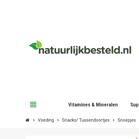
view_headline
Vitamines & Mineralen
Sup
chevron_right
Voeding
chevron_right
Snacks/ Tussendoortjes
chevron_right
Snoepjes
chev