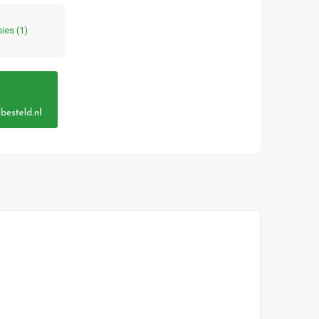
sies
(1)