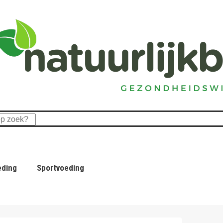
eding
Sportvoeding