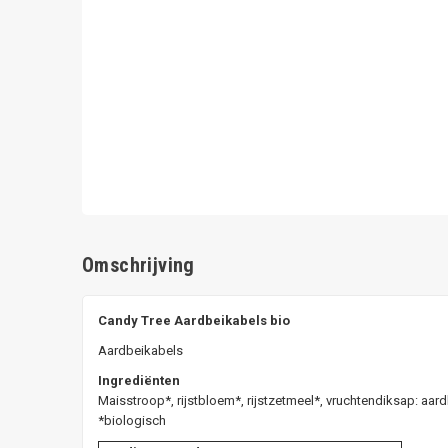
Omschrijving
Candy Tree Aardbeikabels bio
Aardbeikabels
Ingrediënten
Maisstroop*, rijstbloem*, rijstzetmeel*, vruchtendiksap: aard
*biologisch