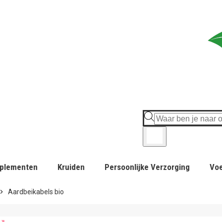
plementen
Kruiden
Persoonlijke Verzorging
Vo
ron_right
Aardbeikabels bio