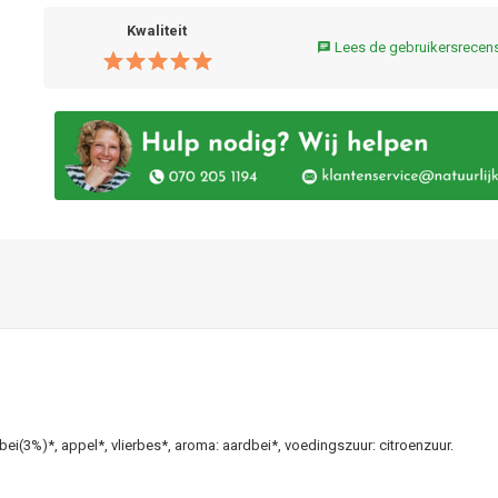
Kwaliteit
Lees de gebruikersrecen
chat
bei(3%)*, appel*, vlierbes*, aroma: aardbei*, voedingszuur: citroenzuur.