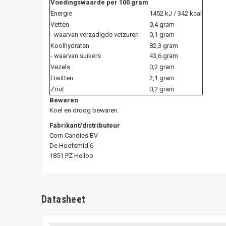
Voedingswaarde per 100 gram
Energie
1452 kJ / 342 kcal
Vetten
0,4 gram
- waarvan verzadigde vetzuren
0,1 gram
Koolhydraten
82,3 gram
- waarvan suikers
43,6 gram
Vezels
0,2 gram
Eiwitten
2,1 gram
Zout
0,2 gram
Bewaren
Koel en droog bewaren.
Fabrikant/distributeur
Corn Candies BV
De Hoefsmid 6
1851 PZ Heiloo
Datasheet