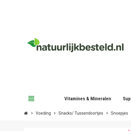
view_headline
Vitamines & Mineralen
Sup
chevron_right
Voeding
chevron_right
Snacks/ Tussendoortjes
chevron_right
Snoepjes
chev