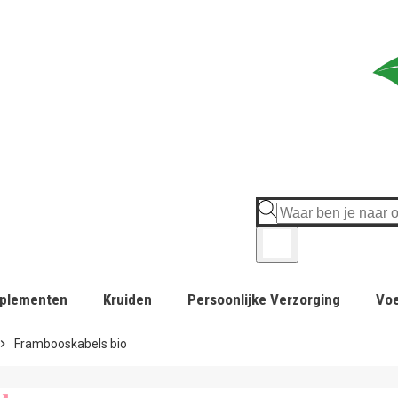
plementen
Kruiden
Persoonlijke Verzorging
Vo
ron_right
Frambooskabels bio