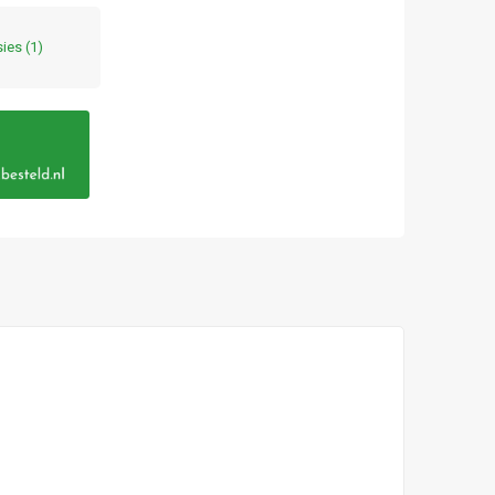
sies
(1)