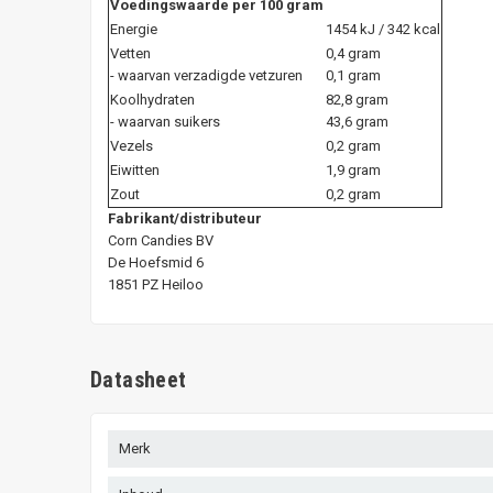
Voedingswaarde per 100 gram
Energie
1454 kJ / 342 kcal
Vetten
0,4 gram
- waarvan verzadigde vetzuren
0,1 gram
Koolhydraten
82,8 gram
- waarvan suikers
43,6 gram
Vezels
0,2 gram
Eiwitten
1,9 gram
Zout
0,2 gram
Fabrikant/distributeur
Corn Candies BV
De Hoefsmid 6
1851 PZ Heiloo
Datasheet
Merk