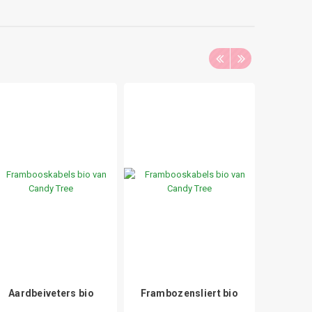
Aardbeiveters bio
Frambozensliert bio
Dro