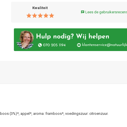
Kwaliteit
Lees de gebruikersrecen
chat
amboos (3%)*, appel*, aroma: framboos*, voedingszuur: citroenzuur.