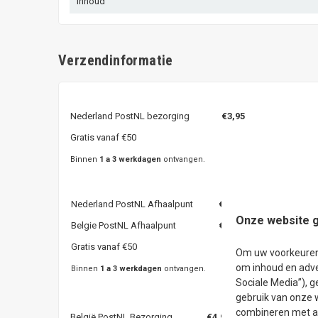
Inhoud
Verzendinformatie
Nederland PostNL bezorging
€3,95
Gratis vanaf €50
Binnen
1 a 3 werkdagen
ontvangen.
Nederland PostNL Afhaalpunt
€3,95
Onze website g
Belgie PostNL Afhaalpunt
€4,95
Gratis vanaf €50
Om uw voorkeuren t
om inhoud en adve
Binnen
1 a 3 werkdagen
ontvangen.
Sociale Media”), g
gebruik van onze 
combineren met an
België PostNL Bezorging
€4,95