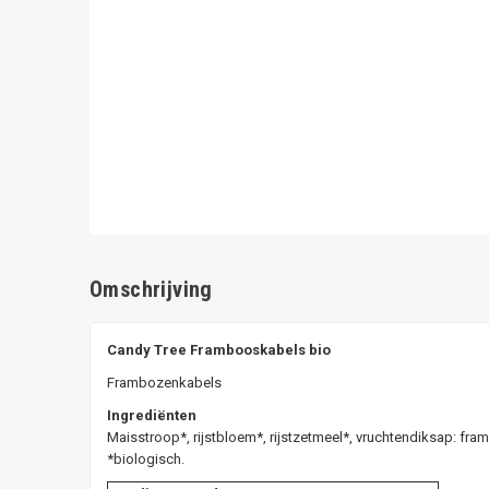
Omschrijving
Candy Tree Frambooskabels bio
Frambozenkabels
Ingrediënten
Maisstroop*, rijstbloem*, rijstzetmeel*, vruchtendiksap: fr
*biologisch.