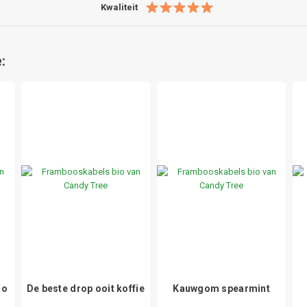
Kwaliteit
:
io
De beste drop ooit koffie
Kauwgom spearmint