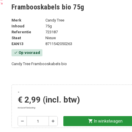
ut_map
Frambooskabels bio 75g
Merk
Candy Tree
Inhoud
75g
Referentie
723187
Staat
Nieuw
EAN13
8711542050263
Op vooraad
check
Candy Tree Frambooskabels bio
-
€ 2,99
(incl. btw)
Inclusief belasting
shopping_cart
remove
add
In winkelwagen