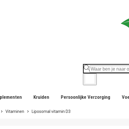
plementen
Kruiden
Persoonlijke Verzorging
Vo
hevron_right
Vitaminen
chevron_right
Liposomal vitamin D3