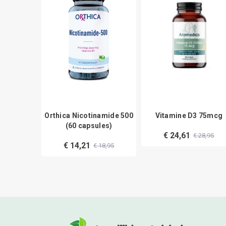
e 300mcg
Orthica Nicotinamide 500
Vitamine D3 75mcg
tten)
(60 capsules)
€ 24,61
€ 28,95
0
€ 14,21
€ 18,95