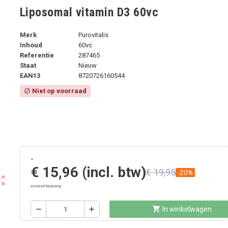
Liposomal vitamin D3 60vc
Merk
Purovitalis
Inhoud
60vc
Referentie
287465
Staat
Nieuw
EAN13
8720726160544
Niet op voorraad
block
-
€ 15,96
(incl. btw)
€ 19,95
-20%
ut_map
Inclusief belasting
shopping_cart
remove
add
In winkelwagen