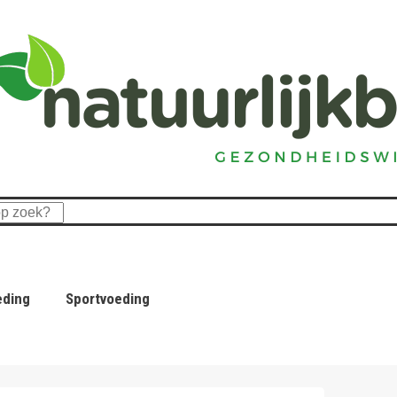
eding
Sportvoeding