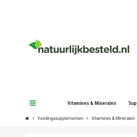
view_headline
Vitamines & Mineralen
Sup
chevron_right
Voedingssupplementen
chevron_right
Vitamines & Mineralen
c