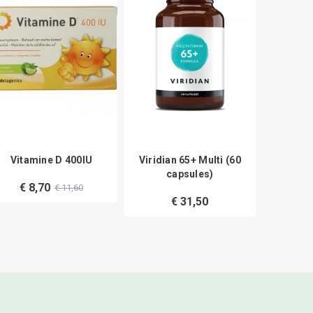
Vitamine D 400IU
Viridian 65+ Multi (60
AOV 253 
capsules)
methylc
€ 8,70
€ 11,60
zui
€ 31,50
€ 1