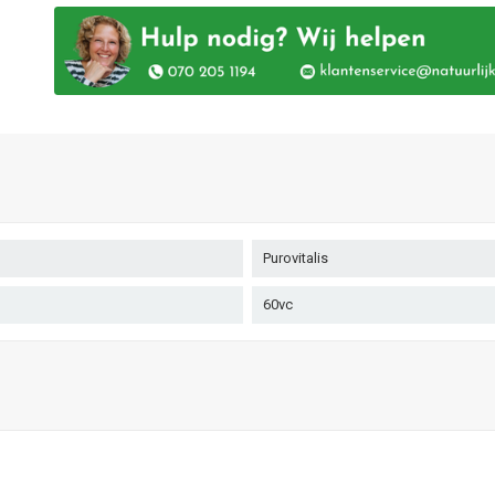
Purovitalis
60vc