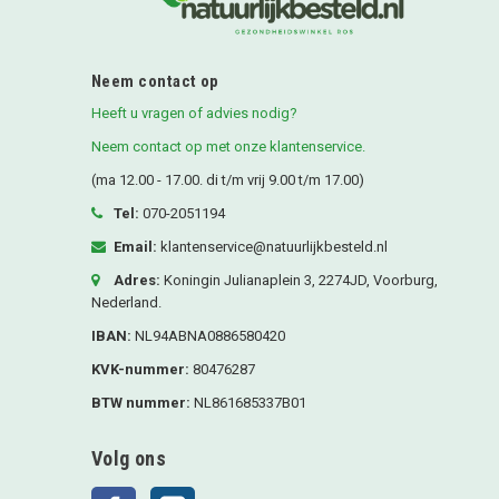
Neem contact op
Heeft u vragen of advies nodig?
Neem contact op met onze klantenservice.
(ma 12.00 - 17.00. di t/m vrij 9.00 t/m 17.00)
Tel:
070-2051194
Email:
klantenservice@natuurlijkbesteld.nl
Adres:
Koningin Julianaplein 3, 2274JD, Voorburg,
Nederland.
IBAN:
NL94ABNA0886580420
KVK-nummer:
80476287
BTW nummer:
NL861685337B01
Volg ons
Facebook
Instagram