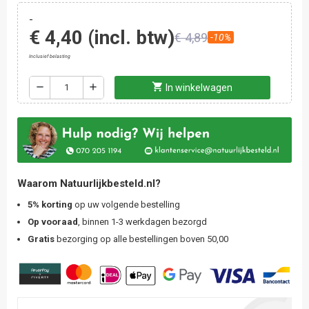
-
€ 4,40
(incl. btw)
€ 4,89
-10%
Inclusief belasting
shopping_cart
remove
add
In winkelwagen
Waarom Natuurlijkbesteld.nl?
5% korting
op uw volgende bestelling
Op vooraad
, binnen 1-3 werkdagen bezorgd
Gratis
bezorging op alle bestellingen boven 50,00