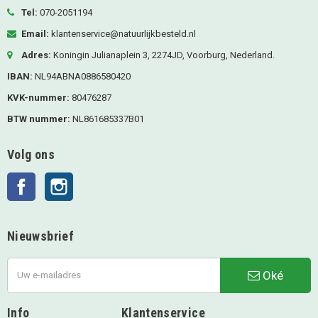
Tel:
070-2051194
Email:
klantenservice@natuurlijkbesteld.nl
Adres:
Koningin Julianaplein 3, 2274JD, Voorburg, Nederland.
IBAN:
NL94ABNA0886580420
KVK-nummer:
80476287
BTW nummer:
NL861685337B01
Volg ons
Facebook
Instagram
Nieuwsbrief
Oké
Info
Klantenservice