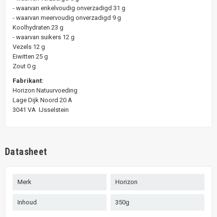
- waarvan enkelvoudig onverzadigd 31 g
- waarvan meervoudig onverzadigd 9 g
Koolhydraten 23 g
- waarvan suikers 12 g
Vezels 12 g
Eiwitten 25 g
Zout 0 g
Fabrikant:
Horizon Natuurvoeding
Lage Dijk Noord 20 A
3041 VA IJsselstein
Datasheet
Merk
Horizon
Inhoud
350g