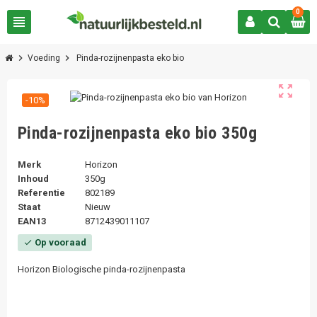
0
view_headline
chevron_right
chevron_right
Voeding
Pinda-rozijnenpasta eko bio
zoom_out_map
-10%
Pinda-rozijnenpasta eko bio 350g
Merk
Horizon
Inhoud
350g
Referentie
802189
Staat
Nieuw
EAN13
8712439011107
Op vooraad
check
Horizon Biologische pinda-rozijnenpasta