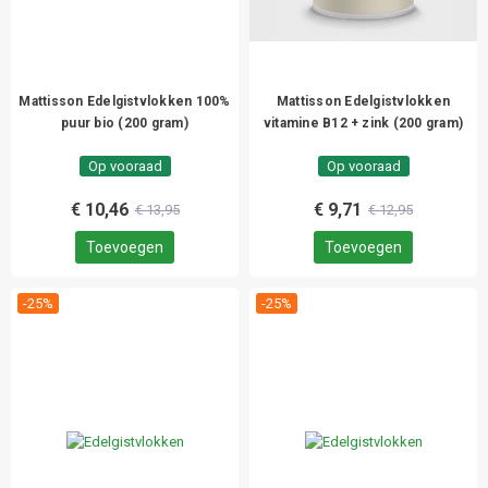
Mattisson Edelgistvlokken 100%
Mattisson Edelgistvlokken
puur bio (200 gram)
vitamine B12 + zink (200 gram)
Op vooraad
Op vooraad
€ 10,46
€ 9,71
€ 13,95
€ 12,95
Toevoegen
Toevoegen
-25%
-25%