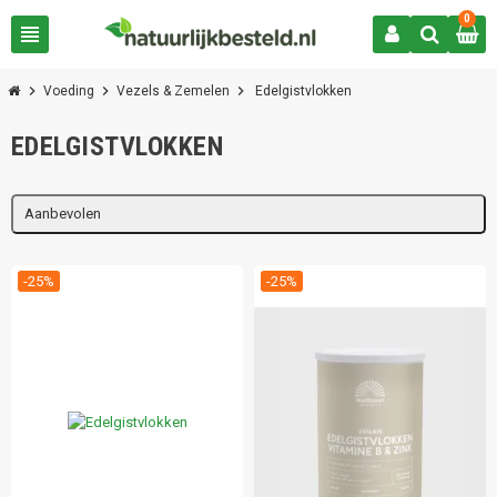
0
view_headline
chevron_right
chevron_right
chevron_right
Voeding
Vezels & Zemelen
Edelgistvlokken
EDELGISTVLOKKEN
Aanbevolen
-25%
-25%