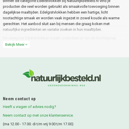
Binnen de categorie Edelistvlokken bij NatuurlijkBesteld.nl vind je
producten die veel worden gebruikt als smaakvolle toevoeging binnen
dagelijkse maaltijden. Edelgistvlokken hebben een hartige, licht
nootachtige smaak en worden vaak ingezet in zowel koude als warme
gerechten. Het aanbod sluit aan bij mensen die graag koken met
natuurlijke ingrediënten en variatie zoeken in hun maaltijden.
De categorie Edelistvlokken maakt onderdeel uit van de hoofdgroep
Vezegls & Zemelen
en past binnen een bewuste en veelzijdige manier van
Bekijk Meer
expand_more
eten.
Wat zijn edelgistvlokken?
Edelgistvlokken worden gemaakt van geïnactiveerde gist die wordt
gekweekt op natuurlijke voedingsbodems. Na verwerking ontstaan lichte
vlokken die eenvoudig over gerechten kunnen worden gestrooid of
kunnen worden meegemengd. Edelistvlokken worden al langere tijd
gebruikt in verschillende keukens als smaakmaker.
Neem contact op
Door de droge vorm zijn edelgistvlokken makkelijk te doseren en breed
toepasbaar. Ze lossen niet volledig op, maar behouden een lichte
Heeft u vragen of advies nodig?
structuur in gerechten.
Neem contact op met onze klantenservice.
Ons assortiment edelgistvlokken
(ma 12.00 - 17.00. di t/m vrij 9.00 t/m 17.00)