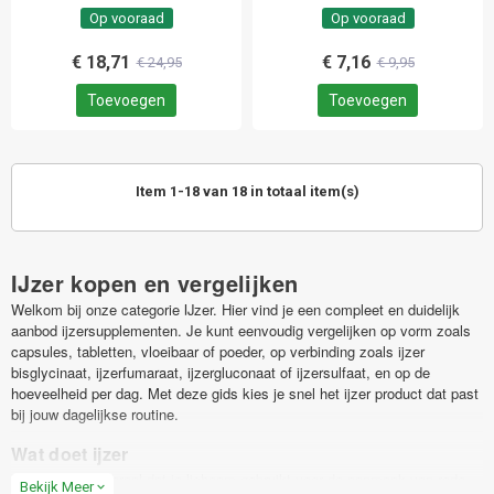
Op vooraad
Op vooraad
€ 18,71
€ 7,16
€ 24,95
€ 9,95
Toevoegen
Toevoegen
Item 1-18 van 18 in totaal item(s)
IJzer kopen en vergelijken
Welkom bij onze categorie IJzer. Hier vind je een compleet en duidelijk
aanbod ijzersupplementen. Je kunt eenvoudig vergelijken op vorm zoals
capsules, tabletten, vloeibaar of poeder, op verbinding zoals ijzer
bisglycinaat, ijzerfumaraat, ijzergluconaat of ijzersulfaat, en op de
hoeveelheid per dag. Met deze gids kies je snel het ijzer product dat past
bij jouw dagelijkse routine.
Wat doet ijzer
IJzer is een mineraal dat je lichaam gebruikt voor de aanmaak van rode
Bekijk Meer
expand_more