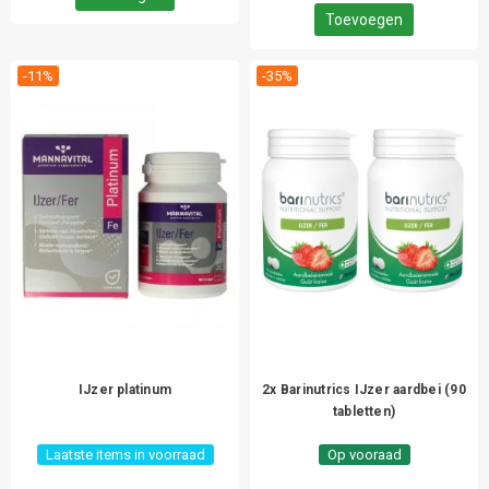
Toevoegen
-11%
-35%
IJzer platinum
2x Barinutrics IJzer aardbei (90
tabletten)
Laatste items in voorraad
Op vooraad