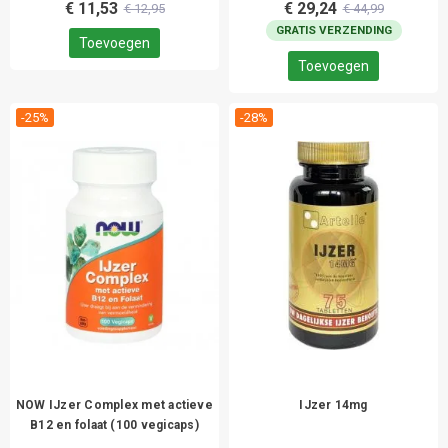
€ 11,53
€ 29,24
€ 12,95
€ 44,99
GRATIS VERZENDING
Toevoegen
Toevoegen
-25%
-28%
NOW IJzer Complex met actieve
IJzer 14mg
B12 en folaat (100 vegicaps)