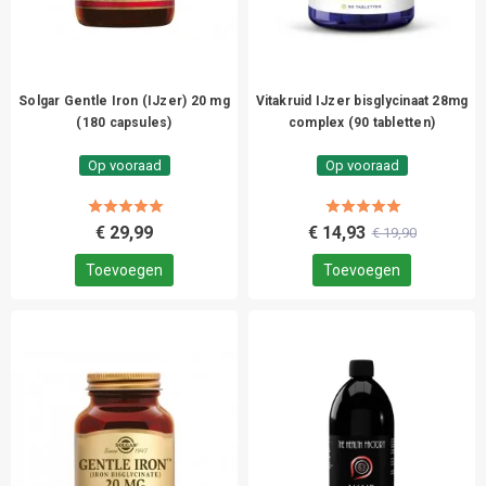
Solgar Gentle Iron (IJzer) 20 mg
Vitakruid IJzer bisglycinaat 28mg
(180 capsules)
complex (90 tabletten)
Op vooraad
Op vooraad
€ 29,99
€ 14,93
€ 19,90
Toevoegen
Toevoegen