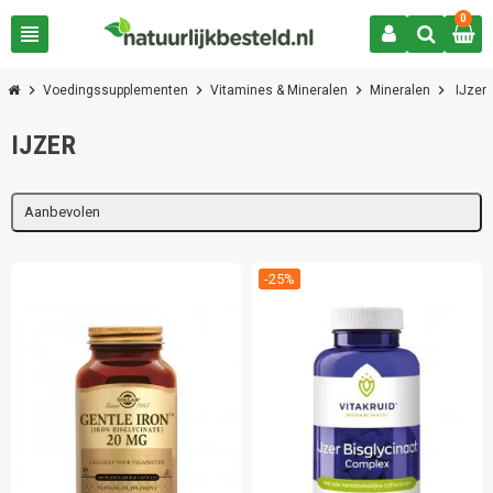
0
view_headline
chevron_right
chevron_right
chevron_right
chevron_right
Voedingssupplementen
Vitamines & Mineralen
Mineralen
IJzer
IJZER
Aanbevolen
-25%