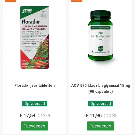
Floradix ijzer tabletten
AOV 570 IJzer bisglycinaat 15mg
(90 capsules)
Op vooraad
Op vooraad
€ 17,54
€ 11,96
€ 19,49
€ 15,95
Toevoegen
Toevoegen