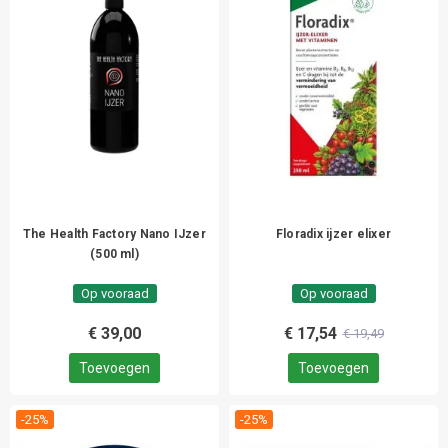
The Health Factory Nano IJzer
Floradix ijzer elixer
(500 ml)
Op vooraad
Op vooraad
€ 39,00
€ 17,54
€ 19,49
Toevoegen
Toevoegen
-25%
-25%