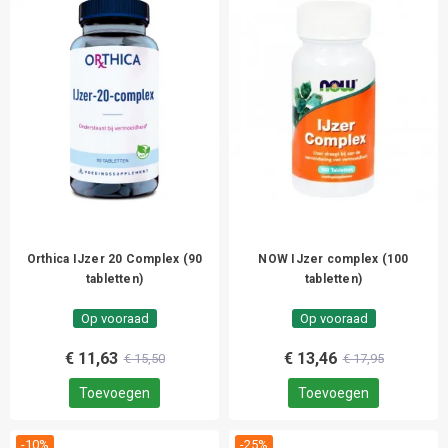
Orthica IJzer 20 Complex (90
NOW IJzer complex (100
tabletten)
tabletten)
Op vooraad
Op vooraad
€ 11,63
€ 13,46
€ 15,50
€ 17,95
Toevoegen
Toevoegen
-10%
-25%