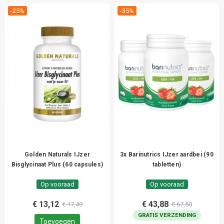
-25%
-35%
Golden Naturals IJzer
3x Barinutrics IJzer aardbei (90
Bisglycinaat Plus (60 capsules)
tabletten)
Op vooraad
Op vooraad
€ 13,12
€ 43,88
€ 17,49
€ 67,50
GRATIS VERZENDING
Toevoegen