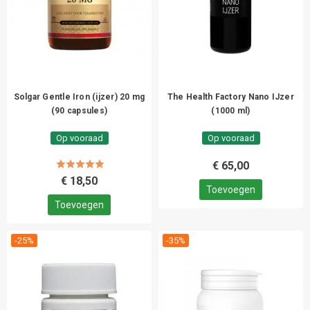
Solgar Gentle Iron (ijzer) 20 mg
The Health Factory Nano IJzer
(90 capsules)
(1000 ml)
Op vooraad
Op vooraad
€ 65,00
€ 18,50
Toevoegen
Toevoegen
-25%
-35%