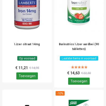
IJzer citraat 14mg
Barinutrics IJzer aardbei (90
tabletten)
Op vooraad
Laatste items in voorraad
€ 11,21
€ 14,95
€ 14,63
€ 22,50
Toevoegen
Toevoegen
-10%