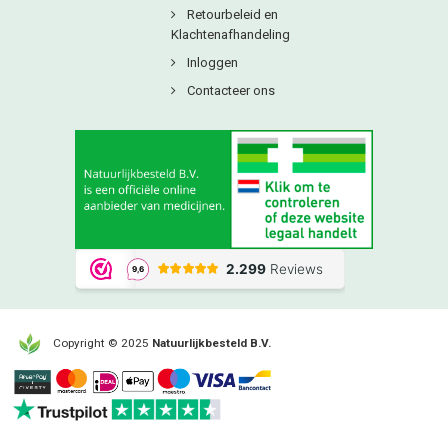
poeders zijn prettig als je flexibel wilt doseren of liever niet slikt.
Retourbeleid en
Let op het etiket
Klachtenafhandeling
Controleer de milligram per dag en het aantal porties. Verspreid
Inloggen
innemen kan prettig zijn. Combineer je meerdere producten, check dan
de totale dagdosering.
Contacteer ons
Stem af op je voorkeuren
Zoek je vegan, glutenvrij of suikervrij Controleer dan de ingrediënten en
hulpstoffen. Kies een samenstelling die past bij jouw wensen.
Tip
Vitamine C
helpt de opname van ijzer uit voeding. Veel gebruikers nemen
ijzer samen met een glas water en een product met vitamine C of kiezen
een formule waarin vitamine C al is toegevoegd.
Veelgestelde vragen
Is ijzer bisglycinaat beter dan ijzerfumaraat of ijzergluconaat
Alle vormen leveren ijzer. Bisglycinaat is een veelgekozen chelaatvorm.
Fumaraat en gluconaat zijn klassieke opties. De beste keuze is wat past
Copyright © 2025
Natuurlijkbesteld B.V.
bij jouw voorkeur en etiket.
Wanneer neem ik ijzer het beste in
Kies een vast moment op de dag. Volg het etiket. Als je gevoelig bent
voor je maag, neem ijzer dan bij of na de maaltijd.