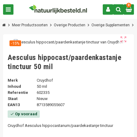
0
view_headline
chevron_right
chevron_right
chevron_right
chevron_right
Meer Productsoorten
Overige Producten
Overige Supplementen
zoom_out_map
-15%
Aesculus hippocast/paardenkastanje
tinctuur 50 mil
Merk
Cruydhof
Inhoud
50 mil
Referentie
602335
Staat
Nieuw
EAN13
8713589055607
Op vooraad
check
Cruydhof Aesculus hippocastanum/paardekastanje tinctuur