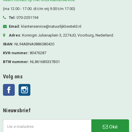
(ma 12.00 - 17.00. di t/m vrij 9.00 t/m 17.00)
Tel:
070-2051194
Email:
klantenservice@natuurlijkbesteld.nl
Adres:
Koningin Julianaplein 3, 2274JD, Voorburg, Nederland.
IBAN:
NL94ABNA0886580420
KVK-nummer:
80476287
BTW nummer:
NL861685337B01
Volg ons
Facebook
Instagram
Nieuwsbrief
Oké