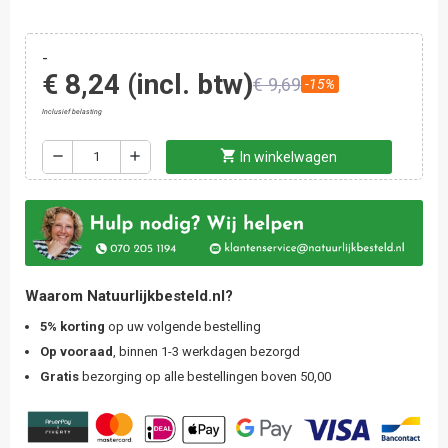
-
€ 8,24
(incl. btw)
€ 9,69
-15%
Inclusief belasting
shopping_cart
remove
add
In winkelwagen
Waarom Natuurlijkbesteld.nl?
5% korting
op uw volgende bestelling
Op vooraad
, binnen 1-3 werkdagen bezorgd
Gratis
bezorging op alle bestellingen boven 50,00