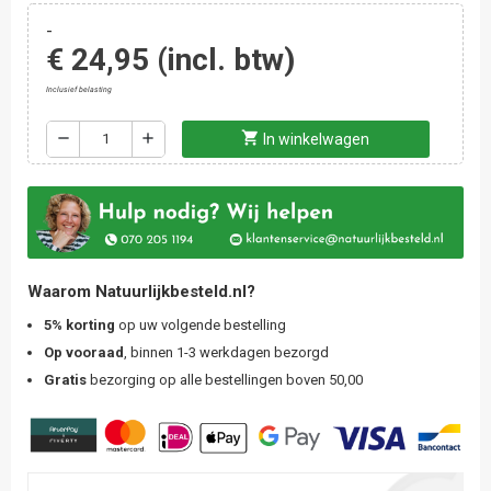
-
€ 24,95
(incl. btw)
Inclusief belasting
shopping_cart
remove
add
In winkelwagen
Waarom Natuurlijkbesteld.nl?
5% korting
op uw volgende bestelling
Op vooraad
, binnen 1-3 werkdagen bezorgd
Gratis
bezorging op alle bestellingen boven 50,00