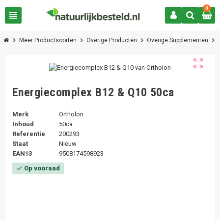
0
view_headline
chevron_right
chevron_right
chevron_right
chevron_right
Meer Productsoorten
Overige Producten
Overige Supplementen
zoom_out_map
Energiecomplex B12 & Q10 50ca
Merk
Ortholon
Inhoud
50ca
Referentie
200293
Staat
Nieuw
EAN13
9508174598923
Op vooraad
check