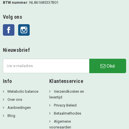
BTW nummer:
NL861685337B01
Volg ons
Facebook
Instagram
Nieuwsbrief
Oké
Info
Klantenservice
Metabolic balance
Verzendkosten en
levertijd
Over ons
Privacy Beleid
Aanbiedingen
Betaalmethodes
Blog
Algemene
voorwaarden