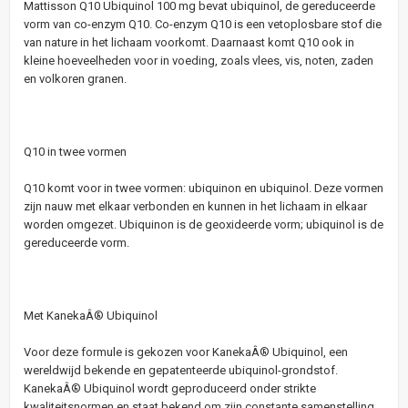
Mattisson Q10 Ubiquinol 100 mg bevat ubiquinol, de gereduceerde
vorm van co-enzym Q10. Co-enzym Q10 is een vetoplosbare stof die
van nature in het lichaam voorkomt. Daarnaast komt Q10 ook in
kleine hoeveelheden voor in voeding, zoals vlees, vis, noten, zaden
en volkoren granen.
Q10 in twee vormen
Q10 komt voor in twee vormen: ubiquinon en ubiquinol. Deze vormen
zijn nauw met elkaar verbonden en kunnen in het lichaam in elkaar
worden omgezet. Ubiquinon is de geoxideerde vorm; ubiquinol is de
gereduceerde vorm.
Met KanekaÂ® Ubiquinol
Voor deze formule is gekozen voor KanekaÂ® Ubiquinol, een
wereldwijd bekende en gepatenteerde ubiquinol-grondstof.
KanekaÂ® Ubiquinol wordt geproduceerd onder strikte
kwaliteitsnormen en staat bekend om zijn constante samenstelling