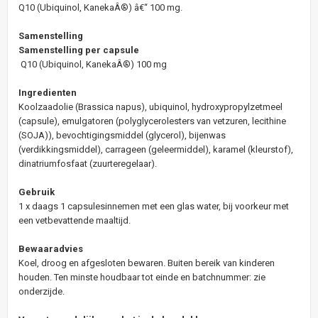
Q10 (Ubiquinol, KanekaÂ®) â€“ 100 mg.
Samenstelling
Samenstelling per capsule
Q10 (Ubiquinol, KanekaÂ®) 100 mg
Ingredienten
Koolzaadolie (Brassica napus), ubiquinol, hydroxypropylzetmeel
(capsule), emulgatoren (polyglycerolesters van vetzuren, lecithine
(SOJA)), bevochtigingsmiddel (glycerol), bijenwas
(verdikkingsmiddel), carrageen (geleermiddel), karamel (kleurstof),
dinatriumfosfaat (zuurteregelaar).
Gebruik
1 x daags 1 capsulesinnemen met een glas water, bij voorkeur met
een vetbevattende maaltijd.
Bewaaradvies
Koel, droog en afgesloten bewaren. Buiten bereik van kinderen
houden. Ten minste houdbaar tot einde en batchnummer: zie
onderzijde.