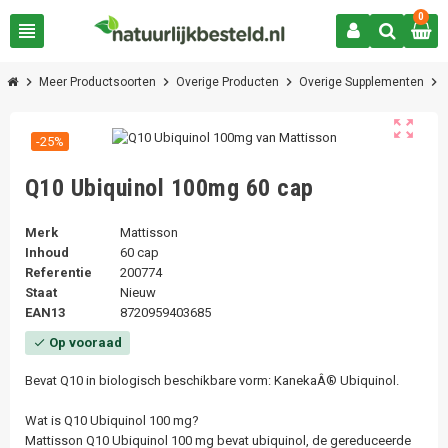
0
view_headline
chevron_right
chevron_right
chevron_right
chevron_right
Meer Productsoorten
Overige Producten
Overige Supplementen
zoom_out_map
-25%
Q10 Ubiquinol 100mg 60 cap
Merk
Mattisson
Inhoud
60 cap
Referentie
200774
Staat
Nieuw
EAN13
8720959403685
Op vooraad
check
Bevat Q10 in biologisch beschikbare vorm: KanekaÂ® Ubiquinol.
Wat is Q10 Ubiquinol 100 mg?
Mattisson Q10 Ubiquinol 100 mg bevat ubiquinol, de gereduceerde