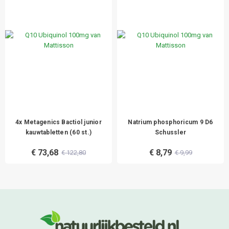
4x Metagenics Bactiol junior
Natrium phosphoricum 9 D6
kauwtabletten (60 st.)
Schussler
€ 73,68
€ 8,79
€ 122,80
€ 9,99