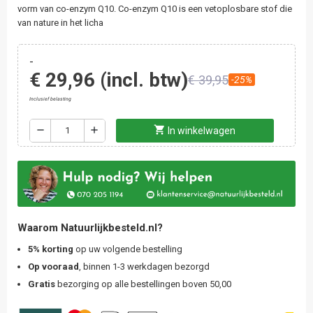
vorm van co-enzym Q10. Co-enzym Q10 is een vetoplosbare stof die
van nature in het licha
-
€ 29,96
(incl. btw)
€ 39,95
-25%
Inclusief belasting
shopping_cart
remove
add
In winkelwagen
Waarom Natuurlijkbesteld.nl?
5% korting
op uw volgende bestelling
Op vooraad
, binnen 1-3 werkdagen bezorgd
Gratis
bezorging op alle bestellingen boven 50,00