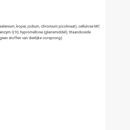
, selenium, koper, jodium, chromium picolinaat), cellulose MC
co-enzym Q10, hypromellose (glansmiddel), titaandioxide
 geen stoffen van dierlijke oorsprong).