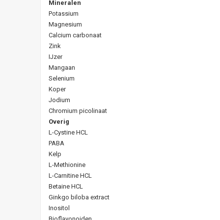
Mineralen
Potassium
Magnesium
Calcium carbonaat
Zink
IJzer
Mangaan
Selenium
Koper
Jodium
Chromium picolinaat
Overig
L-Cystine HCL
PABA
Kelp
L-Methionine
L-Carnitine HCL
Betaine HCL
Ginkgo biloba extract
Inositol
Bioflavonoiden