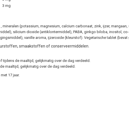
3 mg
ine) , mineralen (potassium, magnesium, calcium carbonaat, zink, ijzer, mangaan
rmiddel), silicium dioxide (antiklontermiddel), PABA, ginkgo biloba, inositol, 
gingsmiddel), vanille aroma, ijzeroxide (kleurstof). Vegetarische tablet (bevat
kleurstoffen, smaakstoffen of conserveermiddelen.
f tijdens de maaltijd, gelijkmatig over de dag verdeeld.
 de maaltijd, gelijkmatig over de dag verdeeld.
met 17 jaar.