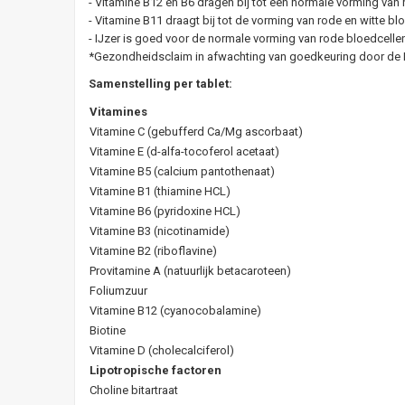
- Vitamine B12 en B6 dragen bij tot een normale vorming van 
- Vitamine B11 draagt bij tot de vorming van rode en witte bl
- IJzer is goed voor de normale vorming van rode bloedcell
*Gezondheidsclaim in afwachting van goedkeuring door d
Samenstelling per tablet:
Vitamines
Vitamine C (gebufferd Ca/Mg ascorbaat)
Vitamine E (d-alfa-tocoferol acetaat)
Vitamine B5 (calcium pantothenaat)
Vitamine B1 (thiamine HCL)
Vitamine B6 (pyridoxine HCL)
Vitamine B3 (nicotinamide)
Vitamine B2 (riboflavine)
Provitamine A (natuurlijk betacaroteen)
Foliumzuur
Vitamine B12 (cyanocobalamine)
Biotine
Vitamine D (cholecalciferol)
Lipotropische factoren
Choline bitartraat