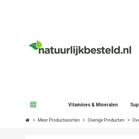
view_headline
Vitamines & Mineralen
Sup
chevron_right
Meer Productsoorten
chevron_right
Overige Producten
chevron_right
Ov