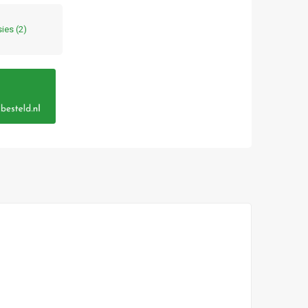
sies
(2)