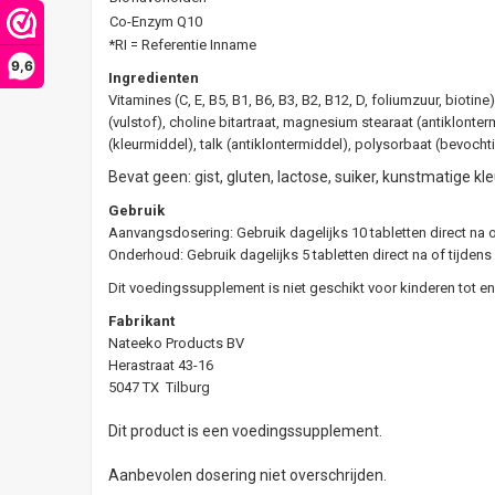
Co-Enzym Q10
*RI = Referentie Inname
9,6
Ingredienten
Vitamines (C, E, B5, B1, B6, B3, B2, B12, D, foliumzuur, biot
(vulstof), choline bitartraat, magnesium stearaat (antiklonte
(kleurmiddel), talk (antiklontermiddel), polysorbaat (bevochti
Bevat geen: gist, gluten, lactose, suiker, kunstmatige 
Gebruik
Aanvangsdosering: Gebruik dagelijks 10 tabletten direct na o
Onderhoud: Gebruik dagelijks 5 tabletten direct na of tijdens
Dit voedingssupplement is niet geschikt voor kinderen tot en 
Fabrikant
Nateeko Products BV
Herastraat 43-16
5047 TX Tilburg
Dit product is een voedingssupplement.
Aanbevolen dosering niet overschrijden.