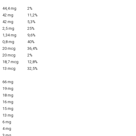
44,4 mg
2%
42 mg
11,2%
42 mg
5,3%
2,5 mg
25%
1,34 mg
9,6%
0,8 mg
40%
20 mcg
36,4%
20 mcg
2%
18,7 mcg
12,8%
13 mcg
32,5%
66 mg
19 mg
18 mg
16 mg
15 mg
13 mg
6 mg
4 mg
3 mg