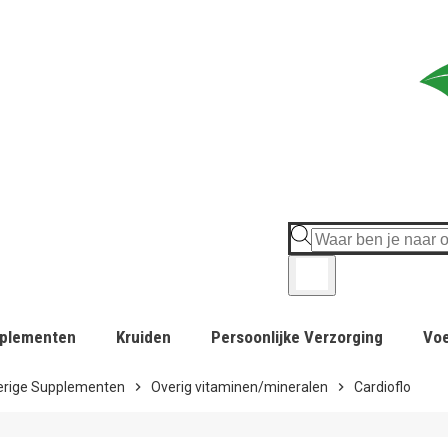
plementen
Kruiden
Persoonlijke Verzorging
Vo
erige Supplementen
chevron_right
Overig vitaminen/mineralen
chevron_right
Cardioflo