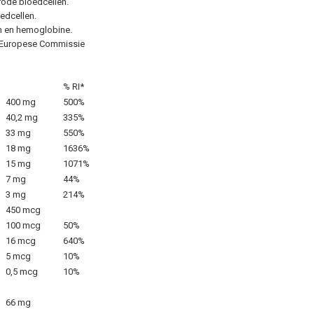
rode bloedcellen.
oedcellen.
en en hemoglobine.
e Europese Commissie
% RI*
400 mg
500%
40,2 mg
335%
33 mg
550%
18 mg
1636%
15 mg
1071%
7 mg
44%
3 mg
214%
450 mcg
100 mcg
50%
16 mcg
640%
5 mcg
10%
0,5 mcg
10%
66 mg