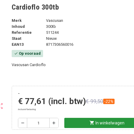
Cardioflo 300tb
Merk
Vascusan
Inhoud
300tb
Referentie
511244
Staat
Nieuw
EAN13
8717306560016
Op vooraad
check
Vascusan Cardioflo
-
€ 77,61
(incl. btw)
€ 99,50
-22%
ut_map
Inclusief belasting
shopping_cart
remove
add
In winkelwagen