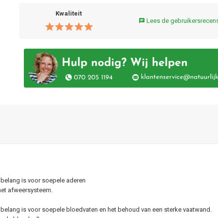
Kwaliteit
Lees de gebruikersrecen
chat
n belang is voor soepele aderen
n het afweersysteem.
n belang is voor soepele bloedvaten en het behoud van een sterke vaatwand.